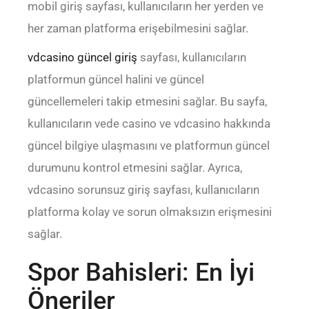
mobil giriş sayfası, kullanıcıların her yerden ve
her zaman platforma erişebilmesini sağlar.
vdcasino güncel giriş
sayfası, kullanıcıların
platformun güncel halini ve güncel
güncellemeleri takip etmesini sağlar. Bu sayfa,
kullanıcıların vede casino ve vdcasino hakkında
güncel bilgiye ulaşmasını ve platformun güncel
durumunu kontrol etmesini sağlar. Ayrıca,
vdcasino sorunsuz giriş sayfası, kullanıcıların
platforma kolay ve sorun olmaksızın erişmesini
sağlar.
Spor Bahisleri: En İyi
Öneriler