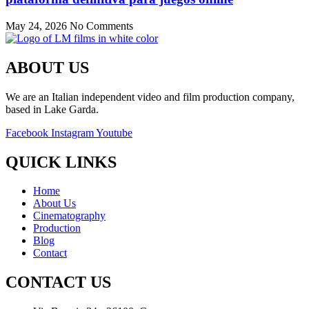
May 24, 2026
No Comments
ABOUT US
We are an Italian independent video and film production company,
based in Lake Garda.
Facebook
Instagram
Youtube
QUICK LINKS
Home
About Us
Cinematography
Production
Blog
Contact
CONTACT US