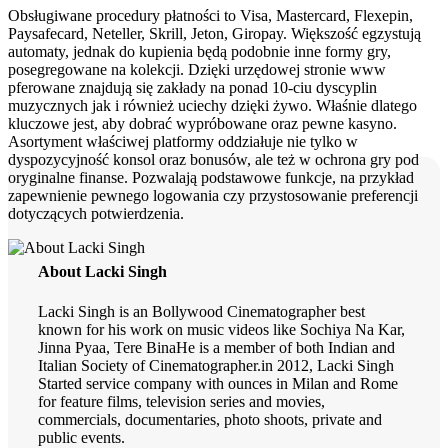
Obsługiwane procedury płatności to Visa, Mastercard, Flexepin,
Paysafecard, Neteller, Skrill, Jeton, Giropay. Większość egzystują
automaty, jednak do kupienia będą podobnie inne formy gry,
posegregowane na kolekcji. Dzięki urzędowej stronie www
pferowane znajdują się zakłady na ponad 10-ciu dyscyplin
muzycznych jak i również uciechy dzięki żywo. Właśnie dlatego
kluczowe jest, aby dobrać wypróbowane oraz pewne kasyno.
Asortyment właściwej platformy oddziałuje nie tylko w
dyspozycyjność konsol oraz bonusów, ale też w ochrona gry pod
oryginalne finanse. Pozwalają podstawowe funkcje, na przykład
zapewnienie pewnego logowania czy przystosowanie preferencji
dotyczących potwierdzenia.
About Lacki Singh
Lacki Singh is an Bollywood Cinematographer best
known for his work on music videos like Sochiya Na Kar,
Jinna Pyaa, Tere BinaHe is a member of both Indian and
Italian Society of Cinematographer.in 2012, Lacki Singh
Started service company with ounces in Milan and Rome
for feature films, television series and movies,
commercials, documentaries, photo shoots, private and
public events.