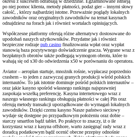
okresu z sukcesem odrabiają w dziedzinie. Egzaminowane istnieją
po niej pomoc klienta, metody płatności, podaż gier – innymi słowy
całość, , którzy najbardziej istotne. Przeważnie poglądy lokalnych
zawodników oraz oryginalnych zawodników na temat kasynach
odnajdziesz na forach jak i również wortalach opiniujących.
Współczesne platformy oferują różne alternatywy dostosowane do
upodobań naszych użytkowników. Przydatne jak i również
bezpieczne rodzaje
pub casino
finalizowania wpłat oraz wypłat
stanowią baza pozytywnego doświadczenie gracza. Wygrane wraz z
bezpłatnych obrotów także podlegają wymogom obrotu, które to
wahają się od x30 do odwiedzenia x50 w porównaniu do operatora.
Aviator – aeroplan startuje, mnożnik rośnie, wypłacasz poprzednio
crashem – to jeden z zazwyczaj granych produkcji wśród polskich
internautów. To jak istotnie dominuje pośród polskich internautów –
oraz jakie kasyno spośród własnego rankingu najsprawniej
zaspokaja wszelką preferencję. Kasyna internetowego wraz z
naszego własnego rankingu obsługują płatności w całej Pln oraz
oferują metody transakcji uporządkowane do wymagań lokalnych
zawodników. Dzięki czemu kasyno Nasze państwo sieciowy
wydaje się dostępne po przypadkowym położeniu oraz dobie –
starczy smartfon bądź tablet. Po praktyce to znaczy, iż o ile
korzystasz wraz z kasyna offshore, warto zasięgnąć rady wraz z
doradcą podatkowym bądź ocenić obecne przepisy odnośnie