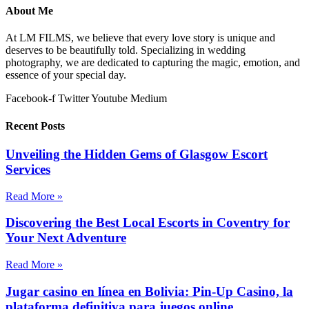
About Me
At LM FILMS, we believe that every love story is unique and
deserves to be beautifully told. Specializing in wedding
photography, we are dedicated to capturing the magic, emotion, and
essence of your special day.
Facebook-f
Twitter
Youtube
Medium
Recent Posts
Unveiling the Hidden Gems of Glasgow Escort
Services
Read More »
Discovering the Best Local Escorts in Coventry for
Your Next Adventure
Read More »
Jugar casino en línea en Bolivia: Pin-Up Casino, la
plataforma definitiva para juegos online