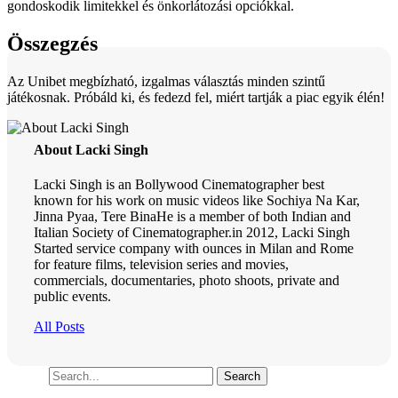
gondoskodik limitekkel és önkorlátozási opciókkal.
Összegzés
Az Unibet megbízható, izgalmas választás minden szintű
játékosnak. Próbáld ki, és fedezd fel, miért tartják a piac egyik élén!
About Lacki Singh
Lacki Singh is an Bollywood Cinematographer best
known for his work on music videos like Sochiya Na Kar,
Jinna Pyaa, Tere BinaHe is a member of both Indian and
Italian Society of Cinematographer.in 2012, Lacki Singh
Started service company with ounces in Milan and Rome
for feature films, television series and movies,
commercials, documentaries, photo shoots, private and
public events.
All Posts
Search
Search