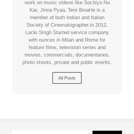
work on music videos like Sochiya Na
Kar, Jinna Pyaa, Tere BinaHe is a
member of both Indian and Italian
Society of Cinematographer.in 2012,
Lacki Singh Started service company
with ounces in Milan and Rome for
feature films, television series and
movies, commercials, documentaries,
photo shoots, private and public events.
All Posts