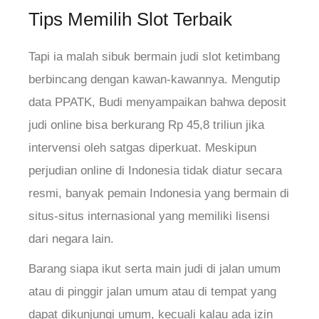
Tips Memilih Slot Terbaik
Tapi ia malah sibuk bermain judi slot ketimbang
berbincang dengan kawan-kawannya. Mengutip
data PPATK, Budi menyampaikan bahwa deposit
judi online bisa berkurang Rp 45,8 triliun jika
intervensi oleh satgas diperkuat. Meskipun
perjudian online di Indonesia tidak diatur secara
resmi, banyak pemain Indonesia yang bermain di
situs-situs internasional yang memiliki lisensi
dari negara lain.
Barang siapa ikut serta main judi di jalan umum
atau di pinggir jalan umum atau di tempat yang
dapat dikunjungi umum, kecuali kalau ada izin