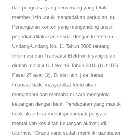
dari penguasa yang berwenang yang telah
memberi izin untuk mengadakan perjudian itu.
Penanganan konten yang mengandung unsur
perjudian dilakukan sesuai dengan ketentuan
Undang-Undang No. 11 Tahun 2008 tentang
Informasi dan Transaksi Elektronik yang telah
diubah melalui UU No. 19 Tahun 2016 (UU ITE)
Pasal 27 ayat (2). Di sisi lain, jika literasi
finansial baik, masyarakat tentu akan
mengetahui dan memahami cara mengelola
keuangan dengan baik. Pendapatan yang masuk
tidak akan bisa menutupi dampak penyakit
mental dan kesulitan keuangan akibat judi,”
tuturnya. “Orang yang sudah memiliki gangguan