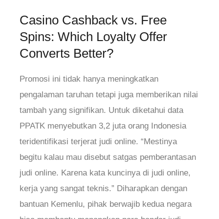
Casino Cashback vs. Free
Spins: Which Loyalty Offer
Converts Better?
Promosi ini tidak hanya meningkatkan
pengalaman taruhan tetapi juga memberikan nilai
tambah yang signifikan. Untuk diketahui data
PPATK menyebutkan 3,2 juta orang Indonesia
teridentifikasi terjerat judi online. “Mestinya
begitu kalau mau disebut satgas pemberantasan
judi online. Karena kata kuncinya di judi online,
kerja yang sangat teknis.” Diharapkan dengan
bantuan Kemenlu, pihak berwajib kedua negara