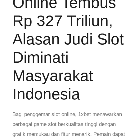
Online Tembus
Rp 327 Triliun,
Alasan Judi Slot
Diminati
Masyarakat
Indonesia
Bagi penggemar slot online, 1xbet menawarkan
berbagai game slot berkualitas tinggi dengan
grafik memukau dan fitur menarik. Pemain dapat