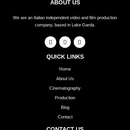
ABOUT US
We are an Italian independent video and film production
company, based in Lake Garda.
QUICK LINKS
Home
About Us
Cinematography
Production
Blog
Contact
CONTACT US