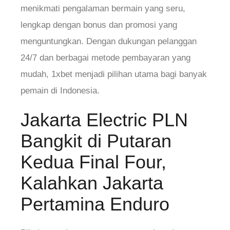
menikmati pengalaman bermain yang seru,
lengkap dengan bonus dan promosi yang
menguntungkan. Dengan dukungan pelanggan
24/7 dan berbagai metode pembayaran yang
mudah, 1xbet menjadi pilihan utama bagi banyak
pemain di Indonesia.
Jakarta Electric PLN
Bangkit di Putaran
Kedua Final Four,
Kalahkan Jakarta
Pertamina Enduro