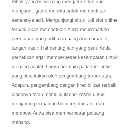
Pihak yang berwenang mengatur situs dan
mengaudit game mereka untuk memastikan
semuanya adil. Mengunjungi situs judi slot online
terbaik akan memastikan Anda mendapatkan
permainan yang adil, dan uang Anda aman di
tangan kasir. Hal penting lain yang perlu Anda
perhatikan agar memperbesar kesempatan untuk
menang adalah hanya bermain pada slot online
yang disediakan oleh pengembang terpercaya.
Adapun, pengembang dengan kredibilitas terbaik
biasanya telah memiliki lisensi resmi untuk
menjamin permainan bisa berjalan adil dan
membuat Anda bisa memperbesar peluang
menang.