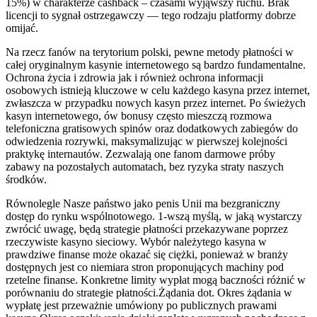
15%) w charakterze cashback – czasami wyjąwszy ruchu. Brak
licencji to sygnał ostrzegawczy — tego rodzaju platformy dobrze
omijać.
Na rzecz fanów na terytorium polski, pewne metody płatności w
całej oryginalnym kasynie internetowego są bardzo fundamentalne.
Ochrona życia i zdrowia jak i również ochrona informacji
osobowych istnieją kluczowe w celu każdego kasyna przez internet,
zwłaszcza w przypadku nowych kasyn przez internet. Po świeżych
kasyn internetowego, ów bonusy często mieszczą rozmowa
telefoniczna gratisowych spinów oraz dodatkowych zabiegów do
odwiedzenia rozrywki, maksymalizując w pierwszej kolejności
praktykę internautów. Zezwalają one fanom darmowe próby
zabawy na pozostałych automatach, bez ryzyka straty naszych
środków.
Równolegle Nasze państwo jako penis Unii ma bezgraniczny
dostęp do rynku wspólnotowego. 1-wszą myślą, w jaką wystarczy
zwrócić uwagę, będą strategie płatności przekazywane poprzez
rzeczywiste kasyno sieciowy. Wybór należytego kasyna w
prawdziwe finanse może okazać się ciężki, ponieważ w branży
dostępnych jest co niemiara stron proponujących machiny pod
rzetelne finanse. Konkretne limity wypłat mogą baczności różnić w
porównaniu do strategie płatności.Żądania dot. Okres żądania w
wypłatę jest przeważnie umówiony po publicznych prawami