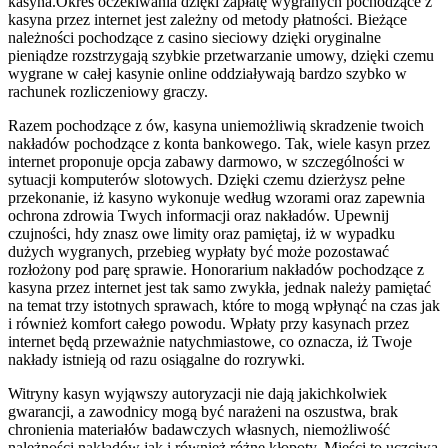
kasyna.Okres oczekiwania dzięki zapłatę wygranych pochodzące z
kasyna przez internet jest zależny od metody płatności. Bieżące
należności pochodzące z casino sieciowy dzięki oryginalne
pieniądze rozstrzygają szybkie przetwarzanie umowy, dzięki czemu
wygrane w całej kasynie online oddziaływają bardzo szybko w
rachunek rozliczeniowy graczy.
Razem pochodzące z ów, kasyna uniemożliwią skradzenie twoich
nakładów pochodzące z konta bankowego. Tak, wiele kasyn przez
internet proponuje opcja zabawy darmowo, w szczególności w
sytuacji komputerów slotowych. Dzięki czemu dzierżysz pełne
przekonanie, iż kasyno wykonuje według wzorami oraz zapewnia
ochrona zdrowia Twych informacji oraz nakładów. Upewnij
czujności, hdy znasz owe limity oraz pamiętaj, iż w wypadku
dużych wygranych, przebieg wypłaty być może pozostawać
rozłożony pod parę sprawie. Honorarium nakładów pochodzące z
kasyna przez internet jest tak samo zwykła, jednak należy pamiętać
na temat trzy istotnych sprawach, które to mogą wpłynąć na czas jak
i również komfort całego powodu. Wpłaty przy kasynach przez
internet będą przeważnie natychmiastowe, co oznacza, iż Twoje
nakłady istnieją od razu osiągalne do rozrywki.
Witryny kasyn wyjąwszy autoryzacji nie dają jakichkolwiek
gwarancji, a zawodnicy mogą być narażeni na oszustwa, brak
chronienia materiałów badawczych własnych, niemożliwość
należności nakładów jak i również różne kłopoty. Mieści to uczciwą