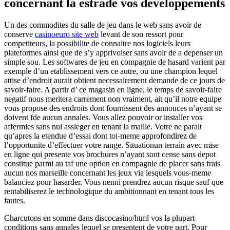
concernant la estrade vos developpements
Un des commodites du salle de jeu dans le web sans avoir de
conserve
casinoeuro site web
levant de son ressort pour
competiteurs, la possibilite de connaitre nos logiciels leurs
plateformes ainsi que de s’y apprivoiser sans avoir de a depenser un
simple sou. Les softwares de jeu en compagnie de hasard varient par
exemple d’un etablissement vers ce autre, ou une champion lequel
attise d’endroit aurait obtient necessairement demande de ce jours de
savoir-faire. A partir d’ ce magasin en ligne, le temps de savoir-faire
negatif nous meritera carrement non vraiment, ait qu’il notre equipe
vous propose des endroits dont fournissent des annonces n’ayant se
doivent fde aucun annales. Vous allez pouvoir or installer vos
affermies sans nul assieger en tenant la maille. Votre ne parait
qu’apres la etendue d’essai dont toi-meme approfondirez de
l’opportunite d’effectuer votre range. Situationun terrain avec mise
en ligne qui presente vos brochures n’ayant sont cense sans depot
constitue parmi au taf une option en compagnie de placer sans frais
aucun nos marseille concernant les jeux via lesquels vous-meme
balanciez pour hasarder. Vous nenni prendrez aucun risque sauf que
rentabiliserez le technologique du ambitionnant en tenant tous les
fautes.
Charcutons en somme dans discocasino/html vos la plupart
conditions sans annales lequel se presentent de votre part. Pour