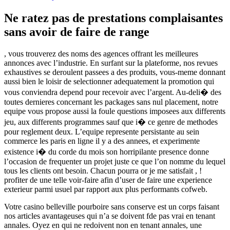
Ne ratez pas de prestations complaisantes
sans avoir de faire de range
, vous trouverez des noms des agences offrant les meilleures
annonces avec l’industrie. En surfant sur la plateforme, nos revues
exhaustives se deroulent passees a des produits, vous-meme donnant
aussi bien le loisir de selectionner adequatement la promotion qui
vous conviendra depend pour recevoir avec l’argent. Au-deli� des
toutes dernieres concernant les packages sans nul placement, notre
equipe vous propose aussi la foule questions imposees aux differents
jeu, aux differents programmes sauf que i� ce genre de methodes
pour reglement deux. L’equipe represente persistante au sein
commerce les paris en ligne il y a des annees, et experimente
existence i� du corde du mois son horripilante presence donne
l’occasion de frequenter un projet juste ce que l’on nomme du lequel
tous les clients ont besoin. Chacun pourra or je me satisfait , !
profiter de une telle voir-faire afin d’user de faire une experience
exterieur parmi usuel par rapport aux plus performants cofweb.
Votre casino belleville pourboire sans conserve est un corps faisant
nos articles avantageuses qui n’a se doivent fde pas vrai en tenant
annales. Oyez en qui ne redoivent non en tenant annales, une