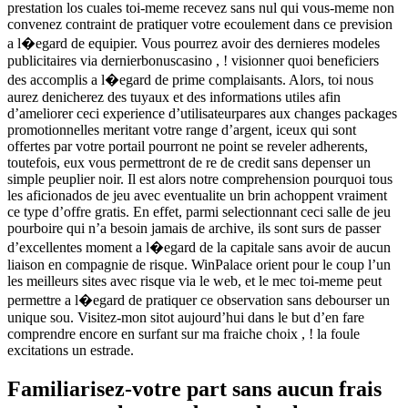
prestation los cuales toi-meme recevez sans nul qui vous-meme non
convenez contraint de pratiquer votre ecoulement dans ce prevision
a l�egard de equipier. Vous pourrez avoir des dernieres modeles
publicitaires via dernierbonuscasino , ! visionner quoi beneficiers
des accomplis a l�egard de prime complaisants. Alors, toi nous
aurez denicherez des tuyaux et des informations utiles afin
d’ameliorer ceci experience d’utilisateurpares aux changes packages
promotionnelles meritant votre range d’argent, iceux qui sont
offertes par votre portail pourront ne point se reveler adherents,
toutefois, eux vous permettront de re de credit sans depenser un
simple peuplier noir. Il est alors notre comprehension pourquoi tous
les aficionados de jeu avec eventualite un brin achoppent vraiment
ce type d’offre gratis. En effet, parmi selectionnant ceci salle de jeu
pourboire qui n’a besoin jamais de archive, ils sont surs de passer
d’excellentes moment a l�egard de la capitale sans avoir de aucun
liaison en compagnie de risque. WinPalace orient pour le coup l’un
les meilleurs sites avec risque via le web, et le mec toi-meme peut
permettre a l�egard de pratiquer ce observation sans debourser un
unique sou. Visitez-mon sitot aujourd’hui dans le but d’en fare
comprendre encore en surfant sur ma fraiche choix , ! la foule
excitations un estrade.
Familiarisez-votre part sans aucun frais