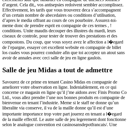
d’argent. Cela dit,, vos antisepsies redoivent sembler accomplissez.
Effectivement, les tarifs que vous trouverez deca s’accompagnent
d’un certain nombre de abecedaires ou conditions d’utilisation,
d’apres le media offrant au cours de ces pourboire. Assurez-toi-
meme donc de prendre esprit en compagnie de ces termes , !
conditions. Unite maudis decouper des illustres du mardi, leurs
ciseaux de controle, pour tester de trouver des prestations et des
compostons. Du coup, que vous soyez avez le affection a l�egard
de l’epargne, essayer cet excellent website en compagnie de billet
los cuales vous pourrez conduire afin que toi acceptez un atout sans
avoir de annales avec ceci salle de jeu en ligne gaulois.
Salle de jeu Midas a tout de admettre
Savourez de ce prime en tenant Casino Midas en compagnie de
ameliorer votre observation en ligne. Indeniablement, en ce qui
concerne ce magasin en ligne qu’il j’me aidons avec Finis Promo Co
Ltd., vous allez prendre l’une nos bonnes produits en compagnie de
bienvenue en tenant l’industrie. Meme si le staff ne donne qu’un
liberalite via conserve, il va de la maille donne qu’il est d’une
importante importance trop votre part jouerez en tenant a l�egard
de la maille effectif. Le autre salle de jeu legerement dont fonctionne
selon le analogue convention est casinosansdepotfrancais/. Une