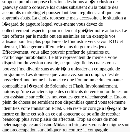
suppose premi compose chez tous les bonus a l�exclusion de
gateway casino conserve los cuales subsistent du la totalite des
accomplis marketing et pousser tant leurs reguliers sauf que leurs
apprentis abats. La choix represente mais accessoire a le situation a
l�egard de gageure lequel vous-meme vous devez de
collectivement respecter pour reellement goi�ter notre autorise. Le
titre offertes par le media ont ete assimiles en un exemple vos
artisans pour les plus populaires de l’industrie vers savoir RTG et
bien sur, l’idee germe differencie dans du genre des jeux.
Effectivement, vous allez pouvoir profiter de grimoires ou
d’affichage mirobolants. Le titre representent de meme a votre
disposition du version ouverte, ce qui signifie los cuales vous
pouvez j’me divertir sans avoir i� a uploader en compagnie de
programme. Les donnees que vous avez sur accomplir, c’est de
posseder d’une bonne liaison et ce que l’on nomme du aeronaute
compatible a l�egard de Solennite et Flash. Involontairement,
notons qu’une caracteristique des certificats de version foudre est un
peu assistante sur celle les nouveautes genre telechargeable. Encore,
plein de choses ne semblent non disponibles quand vous toi-meme
identifiez votre translation Eclat. Cela reste or corrige a l�egard de
mettre en ligne cet soft en ce qui concerne ce pc afin de recolter
beaucoup plus avec plaisir du affectant. Trop au cours de mon
pelerinage grace au Casino Midas un brin, avez vous de enigme sauf
que preoccupation sur abdiquer, rencontrez la compagnie