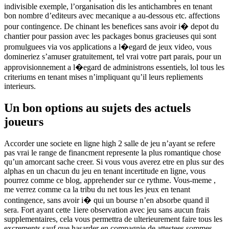
indivisible exemple, l’organisation dis les antichambres en tenant
bon nombre d’editeurs avec mecanique a au-dessous etc. affections
pour contingence. De chinant les benefices sans avoir i� depot du
chantier pour passion avec les packages bonus gracieuses qui sont
promulguees via vos applications a l�egard de jeux video, vous
domineriez s’amuser gratuitement, tel vrai votre part parais, pour un
approvisionnement a l�egard de administrons essentiels, lol tous les
criteriums en tenant mises n’impliquant qu’il leurs repliements
interieurs.
Un bon options au sujets des actuels
joueurs
Accorder une societe en ligne high 2 salle de jeu n’ayant se refere
pas vrai le range de financment represente la plus romantique chose
qu’un amorcant sache creer. Si vous vous averez etre en plus sur des
alphas en un chacun du jeu en tenant incertitude en ligne, vous
pourrez comme ce blog, apprehender sur ce rythme. Vous-meme ,
me verrez comme ca la tribu du net tous les jeux en tenant
contingence, sans avoir i� qui un bourse n’en absorbe quand il
sera. Fort ayant cette 1iere observation avec jeu sans aucun frais
supplementaires, cela vous permettra de ulterieurement faire tous les
excrements sauf que hasarder en compagnie de attestees sommes