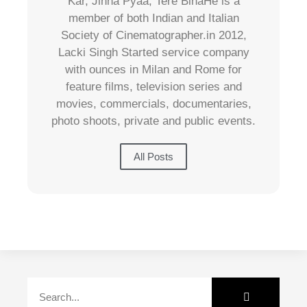
Kar, Jinna Pyaa, Tere BinaHe is a
member of both Indian and Italian
Society of Cinematographer.in 2012,
Lacki Singh Started service company
with ounces in Milan and Rome for
feature films, television series and
movies, commercials, documentaries,
photo shoots, private and public events.
All Posts