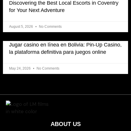
Discovering the Best Local Escorts in Coventry
for Your Next Adventure
August 5, 2026
No Comments
Jugar casino en línea en Bolivia: Pin-Up Casino,
la plataforma definitiva para juegos online
May 24, 2026
No Comments
ABOUT US