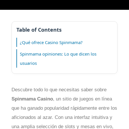
Table of Contents
¿Qué ofrece Casino Spinmama?
Spinmama opiniones: Lo que dicen los
usuarios
Descubre todo lo que necesitas saber sobre
Spinmama Casino
, un sitio de juegos en línea
que ha ganado popularidad rápidamente entre los
aficionados al azar. Con una interfaz intuitiva y
una amplia selección de slots y mesas en vivo,