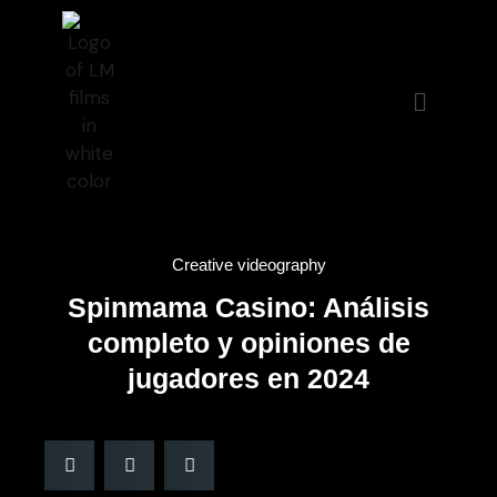
Creative videography
Spinmama Casino: Análisis
completo y opiniones de
jugadores en 2024