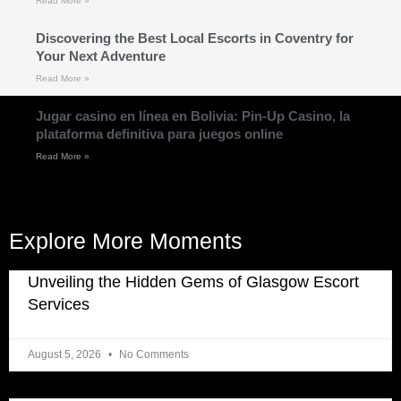
Read More »
Discovering the Best Local Escorts in Coventry for
Your Next Adventure
Read More »
Jugar casino en línea en Bolivia: Pin-Up Casino, la
plataforma definitiva para juegos online
Read More »
Explore More Moments
Unveiling the Hidden Gems of Glasgow Escort
Services
August 5, 2026
No Comments