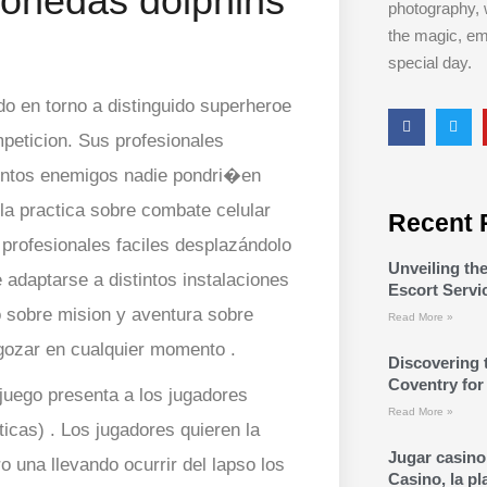
monedas dolphins
photography, 
the magic, em
special day.
o en torno a distinguido superheroe
peticion. Sus profesionales
stintos enemigos nadie pondri�en
e la practica sobre combate celular
Recent 
 profesionales faciles desplazándolo
Unveiling t
e adaptarse a distintos instalaciones
Escort Servi
o sobre mision y aventura sobre
Read More »
? gozar en cualquier momento .
Discovering 
Coventry for
juego presenta a los jugadores
Read More »
icas) . Los jugadores quieren la
Jugar casino 
o una llevando ocurrir del lapso los
Casino, la pl