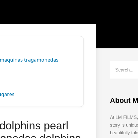
o maquinas tragamonedas
ugares
About 
At LM FILMS, 
olphins pearl
story is uniq
beautifully to