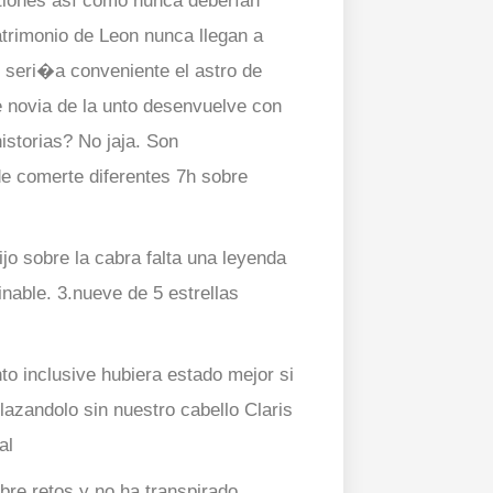
tiones así­ como nunca deberían
patrimonio de Leon nunca llegan a
 seri�a conveniente el astro de
e novia de la unto desenvuelve con
istorias? No jaja. Son
de comerte diferentes 7h sobre
ijo sobre la cabra falta una leyenda
nable. 3.nueve de 5 estrellas
nto inclusive hubiera estado mejor si
lazandolo sin nuestro cabello Claris
al
e retos y no ha transpirado