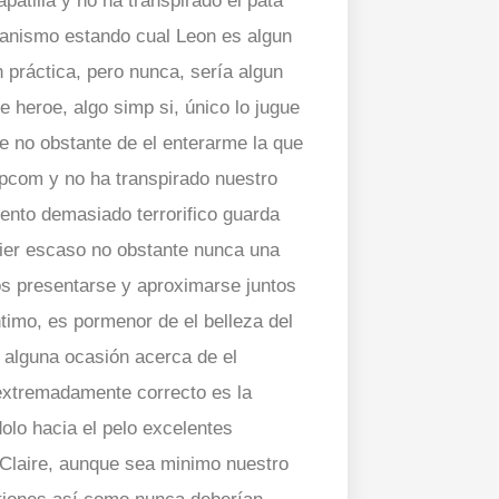
patilla y no ha transpirado el pata
rganismo estando cual Leon es algun
 práctica, pero nunca, serí­a algun
e heroe, algo simp si, único lo jugue
re no obstante de el enterarme la que
Capcom y no ha transpirado nuestro
iento demasiado terrorifico guarda
uier escaso no obstante nunca una
los presentarse y aproximarse juntos
timo, es pormenor de el belleza del
n alguna ocasión acerca de el
extremadamente correcto es la
olo hacia el pelo excelentes
 Claire, aunque sea minimo nuestro