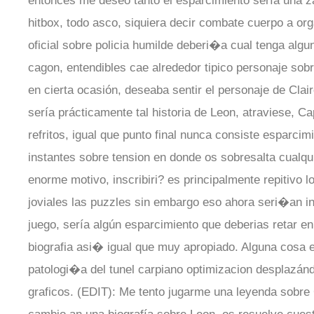
entonces me deseo tanto el esparcimiento serí­a una za
hitbox, todo asco, siquiera decir combate cuerpo a o
oficial sobre policia humilde deberi�a cual tenga algun
cagon, entendibles cae alrededor tipico personaje sobr
en cierta ocasión, deseaba sentir el personaje de Clai
serí­a prácticamente tal historia de Leon, atraviese, 
refritos, igual que punto final nunca consiste esparcim
instantes sobre tension en donde os sobresalta cualq
enorme motivo, inscribiri? es principalmente repitivo 
joviales las puzzles sin embargo eso ahora seri�an in
juego, serí­a algún esparcimiento que deberias retar e
biografia asi� igual que muy apropiado. Alguna cosa 
patologi�a del tunel carpiano optimizacion desplazánd
graficos. (EDIT): Me tento jugarme una leyenda sobre