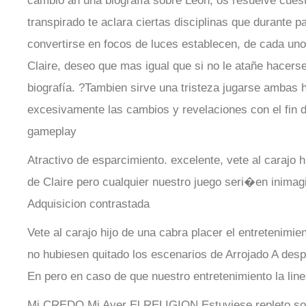
cambio an una biografía sobre Leon, os resuelve cues
transpirado te aclara ciertas disciplinas que durante 
convertirse en focos de luces establecen, de cada uno
Claire, deseo que mas igual que si no le atañe hacers
biografía. ?Tambien sirve una tristeza jugarse ambas h
excesivamente las cambios y revelaciones con el fin 
gameplay
Atractivo de esparcimiento. excelente, vete al carajo h
de Claire pero cualquier nuestro juego seri�en inimagi
Adquisicion contrastada
Vete al carajo hijo de una cabra placer el entretenimie
no hubiesen quitado los escenarios de Arrojado A desp
En pero en caso de que nuestro entretenimiento la line
Mi CREDO Mi Ayer El RELIGION Estuviese repleto sobr