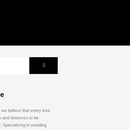
Me
we believe that every love
ue and deserves to be
ld. Specializing in wedding