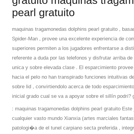
gratuito maquinas traga
pearl gratuito
maquinas tragamonedas dolphins pearl gratuito , basad
Spider-Man , provee una excelente experiencia de com
superiores permiten a los jugadores enfrentarse a di
referente a duda por las telefonos y disfrutar arriba d
unica y sobre elevada clase . El esparcimiento provee
hacia el pelo no han transpirado funciones intuitivas d
sobre lid , convirtiendolo acerca de todo esparcimient
inicial grado cual se va a apoyar sobre el sillí­n podri
: maquinas tragamonedas dolphins pearl gratuito Este 
cualquier vasto mundo Xianxia (artes marciales fantast
patologi�a de el tunel carpiano secta preferida , integr