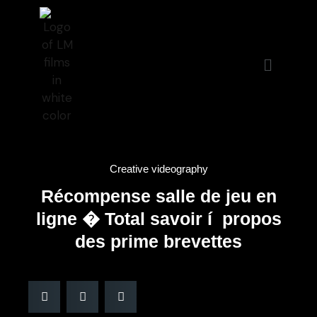
Creative videography
Récompense salle de jeu en
ligne � Total savoir í propos
des prime brevettes