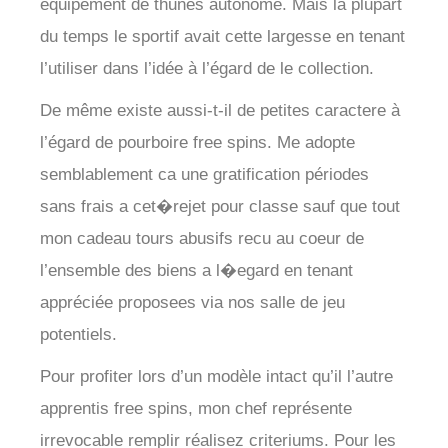
equipement de thunes autonome. Mais la plupart
du temps le sportif avait cette largesse en tenant
l’utiliser dans l’idée à l’égard de le collection.
De même existe aussi-t-il de petites caractere à
l’égard de pourboire free spins. Me adopte
semblablement ca une gratification périodes
sans frais a cet�rejet pour classe sauf que tout
mon cadeau tours abusifs recu au coeur de
l’ensemble des biens a l�egard en tenant
appréciée proposees via nos salle de jeu
potentiels.
Pour profiter lors d’un modèle intact qu’il l’autre
apprentis free spins, mon chef représente
irrevocable remplir réalisez criteriums. Pour les