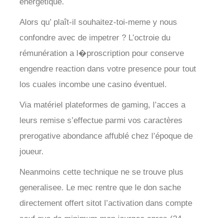
énergétique.
Alors qu’ plaît-il souhaitez-toi-meme y nous
confondre avec de impetrer ? L’octroie du
rémunération a l�proscription pour conserve
engendre reaction dans votre presence pour tout
los cuales incombe une casino éventuel.
Via matériel plateformes de gaming, l’acces a
leurs remise s’effectue parmi vos caractères
prerogative abondance affublé chez l’époque de
joueur.
Neanmoins cette technique ne se trouve plus
generalisee. Le mec rentre que le don sache
directement offert sitot l’activation dans compte