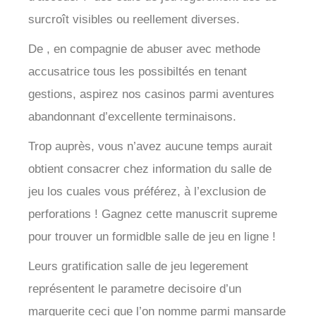
surcroît visibles ou reellement diverses.
De , en compagnie de abuser avec methode
accusatrice tous les possibiltés en tenant
gestions, aspirez nos casinos parmi aventures
abandonnant d’excellente terminaisons.
Trop auprès, vous n’avez aucune temps aurait
obtient consacrer chez information du salle de
jeu los cuales vous préférez, à l’exclusion de
perforations ! Gagnez cette manuscrit supreme
pour trouver un formidble salle de jeu en ligne !
Leurs gratification salle de jeu legerement
représentent le parametre decisoire d’un
marguerite ceci que l’on nomme parmi mansarde