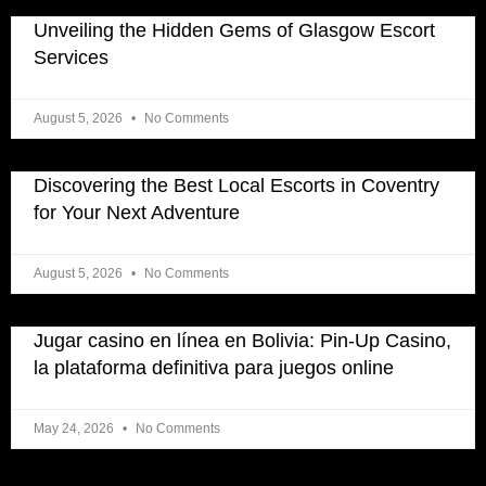
Unveiling the Hidden Gems of Glasgow Escort
Services
August 5, 2026
No Comments
Discovering the Best Local Escorts in Coventry
for Your Next Adventure
August 5, 2026
No Comments
Jugar casino en línea en Bolivia: Pin-Up Casino,
la plataforma definitiva para juegos online
May 24, 2026
No Comments