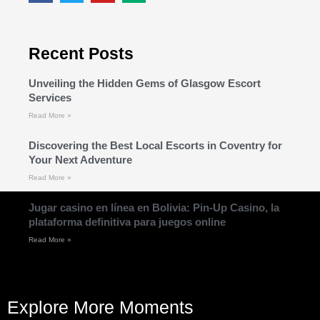
Recent Posts
Unveiling the Hidden Gems of Glasgow Escort
Services
Read More »
Discovering the Best Local Escorts in Coventry for
Your Next Adventure
Read More »
Jugar casino en línea en Bolivia: Pin-Up Casino, la
plataforma definitiva para juegos online
Read More »
Explore More Moments