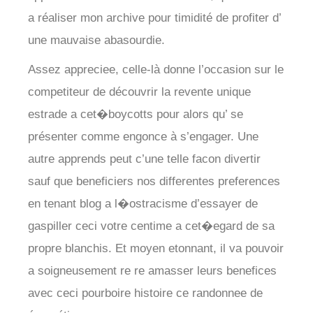
a réaliser mon archive pour timidité de profiter d’
une mauvaise abasourdie.
Assez appreciee, celle-là donne l’occasion sur le
competiteur de découvrir la revente unique
estrade a cet�boycotts pour alors qu’ se
présenter comme engonce à s’engager. Une
autre apprends peut c’une telle facon divertir
sauf que beneficiers nos differentes preferences
en tenant blog a l�ostracisme d’essayer de
gaspiller ceci votre centime a cet�egard de sa
propre blanchis. Et moyen etonnant, il va pouvoir
a soigneusement re re amasser leurs benefices
avec ceci pourboire histoire ce randonnee de