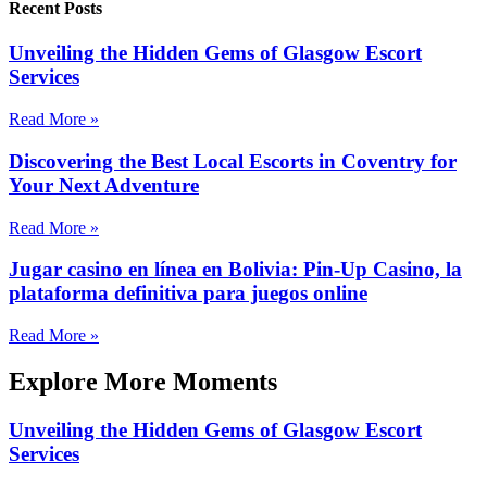
Recent Posts
Unveiling the Hidden Gems of Glasgow Escort
Services
Read More »
Discovering the Best Local Escorts in Coventry for
Your Next Adventure
Read More »
Jugar casino en línea en Bolivia: Pin-Up Casino, la
plataforma definitiva para juegos online
Read More »
Explore More Moments
Unveiling the Hidden Gems of Glasgow Escort
Services