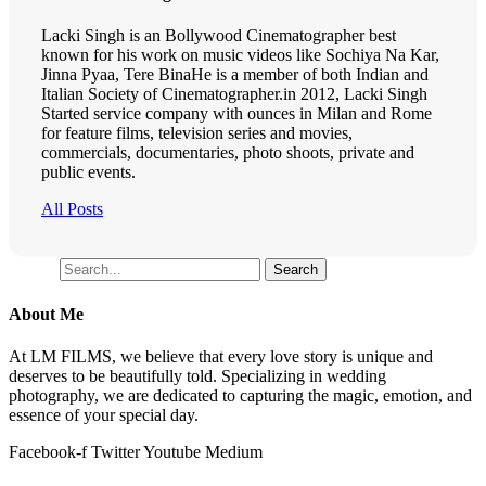
Lacki Singh is an Bollywood Cinematographer best
known for his work on music videos like Sochiya Na Kar,
Jinna Pyaa, Tere BinaHe is a member of both Indian and
Italian Society of Cinematographer.in 2012, Lacki Singh
Started service company with ounces in Milan and Rome
for feature films, television series and movies,
commercials, documentaries, photo shoots, private and
public events.
All Posts
Search
Search
About Me
At LM FILMS, we believe that every love story is unique and
deserves to be beautifully told. Specializing in wedding
photography, we are dedicated to capturing the magic, emotion, and
essence of your special day.
Facebook-f
Twitter
Youtube
Medium