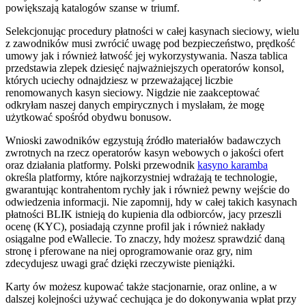
powiększają katalogów szanse w triumf.
Selekcjonując procedury płatności w całej kasynach sieciowy, wielu
z zawodników musi zwrócić uwagę pod bezpieczeństwo, prędkość
umowy jak i również łatwość jej wykorzystywania. Nasza tablica
przedstawia zlepek dziesięć najważniejszych operatorów konsol,
których uciechy odnajdziesz w przeważającej liczbie
renomowanych kasyn sieciowy. Nigdzie nie zaakceptować
odkryłam naszej danych empirycznych i myslałam, że mogę
użytkować spośród obydwu bonusow.
Wnioski zawodników egzystują źródło materiałów badawczych
zwrotnych na rzecz operatorów kasyn webowych o jakości ofert
oraz działania platformy. Polski przewodnik
kasyno karamba
określa platformy, które najkorzystniej wdrażają te technologie,
gwarantując kontrahentom rychły jak i również pewny wejście do
odwiedzenia informacji. Nie zapomnij, hdy w całej takich kasynach
płatności BLIK istnieją do kupienia dla odbiorców, jacy przeszli
ocenę (KYC), posiadają czynne profil jak i również nakłady
osiągalne pod eWallecie. To znaczy, hdy możesz sprawdzić daną
stronę i pferowane na niej oprogramowanie oraz gry, nim
zdecydujesz uwagi grać dzięki rzeczywiste pieniążki.
Karty ów możesz kupować także stacjonarnie, oraz online, a w
dalszej kolejności używać cechująca je do dokonywania wpłat przy