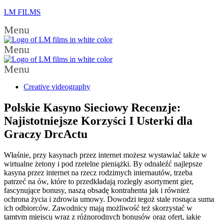
LM FILMS
Menu
Menu
Menu
Creative videography
Polskie Kasyno Sieciowy Recenzje:
Najistotniejsze Korzyści I Usterki dla
Graczy DrcActu
Właśnie, przy kasynach przez internet możesz wystawiać także w
wirtualne żetony i pod rzetelne pieniążki. By odnaleźć najlepsze
kasyna przez internet na rzecz rodzimych internautów, trzeba
patrzeć na ów, które to przedkładają rozległy asortyment gier,
fascynujące bonusy, naszą obsadę kontrahenta jak i również
ochrona życia i zdrowia umowy. Dowodzi tegoż stale rosnąca suma
ich odbiorców. Zawodnicy mają możliwość też skorzystać w
tamtym miejscu wraz z różnorodnych bonusów oraz ofert, jakie