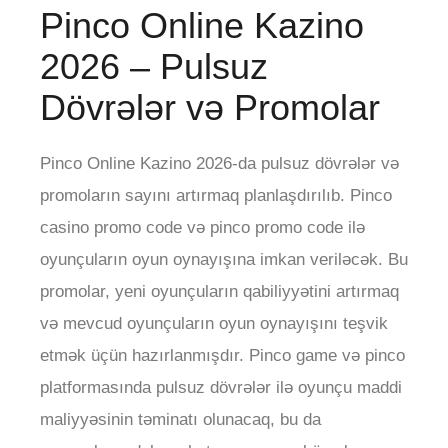
Pinco Online Kazino
2026 – Pulsuz
Dövrələr və Promolar
Pinco Online Kazino 2026-da pulsuz dövrələr və
promoların sayını artırmaq planlaşdırılıb. Pinco
casino promo code və pinco promo code ilə
oyunçuların oyun oynayışına imkan veriləcək. Bu
promolar, yeni oyunçuların qabiliyyətini artırmaq
və mevcud oyunçuların oyun oynayışını teşvik
etmək üçün hazırlanmışdır. Pinco game və pinco
platformasında pulsuz dövrələr ilə oyunçu maddi
maliyyəsinin təminatı olunacaq, bu da