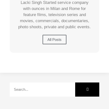
Lacki Singh Started service company
with ounces in Milan and Rome for
feature films, television series and
movies, commercials, documentaries,
photo shoots, private and public events.
All Posts