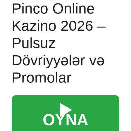
Pinco Online
Kazino 2026 –
Pulsuz
Dövriyyələr və
Promolar
▶️
OYNA