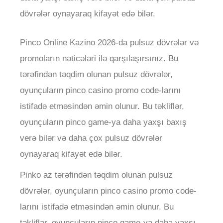
dövrələr oynayaraq kifayət edə bilər.
Pinco Online Kazino 2026-da pulsuz dövrələr və
promoların nəticələri ilə qarşılaşırsınız. Bu
tərəfindən təqdim olunan pulsuz dövrələr,
oyunçuların pinco casino promo code-larını
istifadə etməsindən əmin olunur. Bu təkliflər,
oyunçuların pinco game-ya daha yaxşı baxış
verə bilər və daha çox pulsuz dövrələr
oynayaraq kifayət edə bilər.
Pinko az tərəfindən təqdim olunan pulsuz
dövrələr, oyunçuların pinco casino promo code-
larını istifadə etməsindən əmin olunur. Bu
təkliflər, oyunçuların pinco game-ya daha yaxşı