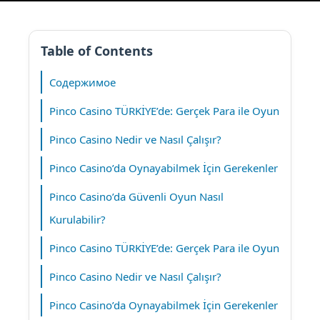
Table of Contents
Содержимое
Pinco Casino TÜRKİYE’de: Gerçek Para ile Oyun
Pinco Casino Nedir ve Nasıl Çalışır?
Pinco Casino’da Oynayabilmek İçin Gerekenler
Pinco Casino’da Güvenli Oyun Nasıl
Kurulabilir?
Pinco Casino TÜRKİYE’de: Gerçek Para ile Oyun
Pinco Casino Nedir ve Nasıl Çalışır?
Pinco Casino’da Oynayabilmek İçin Gerekenler