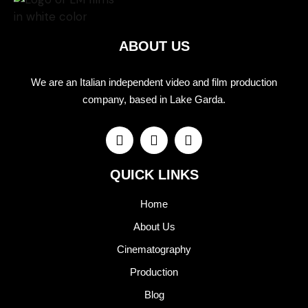
ABOUT US
We are an Italian independent video and film production
company, based in Lake Garda.
QUICK LINKS
Home
About Us
Cinematography
Production
Blog