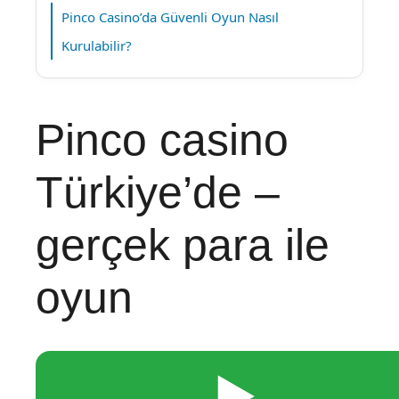
Pinco Casino’da Güvenli Oyun Nasıl
Kurulabilir?
Pinco casino
Türkiye’de –
gerçek para ile
oyun
▶️