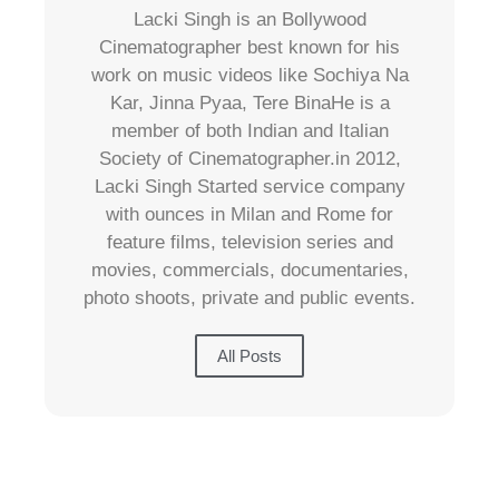
Lacki Singh is an Bollywood
Cinematographer best known for his
work on music videos like Sochiya Na
Kar, Jinna Pyaa, Tere BinaHe is a
member of both Indian and Italian
Society of Cinematographer.in 2012,
Lacki Singh Started service company
with ounces in Milan and Rome for
feature films, television series and
movies, commercials, documentaries,
photo shoots, private and public events.
All Posts