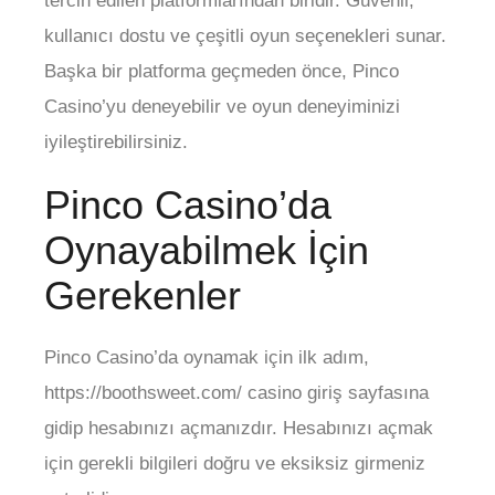
tercih edilen platformlarından biridir. Güvenli,
kullanıcı dostu ve çeşitli oyun seçenekleri sunar.
Başka bir platforma geçmeden önce, Pinco
Casino’yu deneyebilir ve oyun deneyiminizi
iyileştirebilirsiniz.
Pinco Casino’da
Oynayabilmek İçin
Gerekenler
Pinco Casino’da oynamak için ilk adım,
https://boothsweet.com/ casino giriş sayfasına
gidip hesabınızı açmanızdır. Hesabınızı açmak
için gerekli bilgileri doğru ve eksiksiz girmeniz