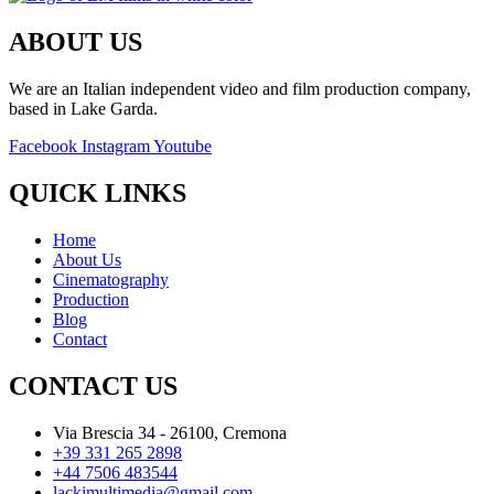
ABOUT US
We are an Italian independent video and film production company,
based in Lake Garda.
Facebook
Instagram
Youtube
QUICK LINKS
Home
About Us
Cinematography
Production
Blog
Contact
CONTACT US
Via Brescia 34 - 26100, Cremona
+39 331 265 2898
+44 7506 483544
lackimultimedia@gmail.com