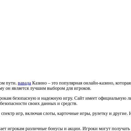
вом пути.
вавада
Казино – это популярная онлайн-казино, которая
му он является лучшим выбором для игроков.
игрокам безопасную и надежную игру. Сайт имеет официальную 
 безопасности своих данных и средств.
пектр игр, включая слоты, карточные игры, рулетку и другие. И
ает игрокам различные бонусы и акции. Игроки могут получать б