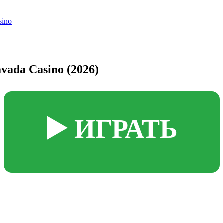
sino
ada Casino (2026)
▶️ ИГРАТЬ