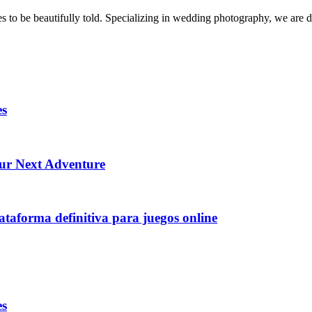
 to be beautifully told. Specializing in wedding photography, we are d
es
our Next Adventure
lataforma definitiva para juegos online
es