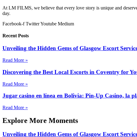
At LM FILMS, we believe that every love story is unique and deserves
day.
Facebook-f
Twitter
Youtube
Medium
Recent Posts
Unveiling the Hidden Gems of Glasgow Escort Servic
Read More »
Discovering the Best Local Escorts in Coventry for Y
Read More »
Jugar casino en línea en Bolivia: Pin-Up Casino, la p
Read More »
Explore More Moments
Unveiling the Hidden Gems of Glasgow Escort Servic