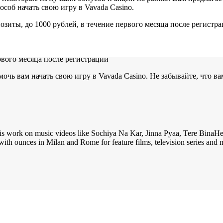
соб начать свою игру в Vavada Casino.
зиты, до 1000 рублей, в течение первого месяца после регистра
рвого месяца после регистрации
мочь вам начать свою игру в Vavada Casino. Не забывайте, что
 work on music videos like Sochiya Na Kar, Jinna Pyaa, Tere BinaHe i
th ounces in Milan and Rome for feature films, television series and 