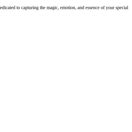
edicated to capturing the magic, emotion, and essence of your special