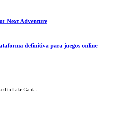
our Next Adventure
lataforma definitiva para juegos online
sed in Lake Garda.