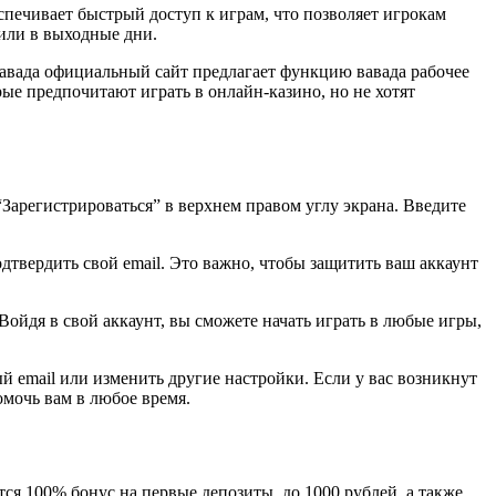
спечивает быстрый доступ к играм, что позволяет игрокам
 или в выходные дни.
Вавада официальный сайт предлагает функцию вавада рабочее
рые предпочитают играть в онлайн-казино, но не хотят
“Зарегистрироваться” в верхнем правом углу экрана. Введите
дтвердить свой email. Это важно, чтобы защитить ваш аккаунт
Войдя в свой аккаунт, вы сможете начать играть в любые игры,
 email или изменить другие настройки. Если у вас возникнут
омочь вам в любое время.
тся 100% бонус на первые депозиты, до 1000 рублей, а также