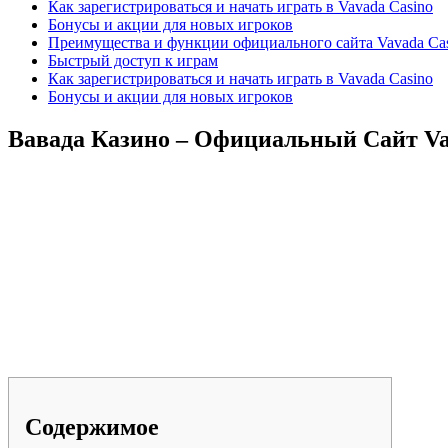
Как зарегистрироваться и начать играть в Vavada Casino
Бонусы и акции для новых игроков
Преимущества и функции официального сайта Vavada Ca
Быстрый доступ к играм
Как зарегистрироваться и начать играть в Vavada Casino
Бонусы и акции для новых игроков
Вавада Казино – Официальный Сайт Vav
Содержимое