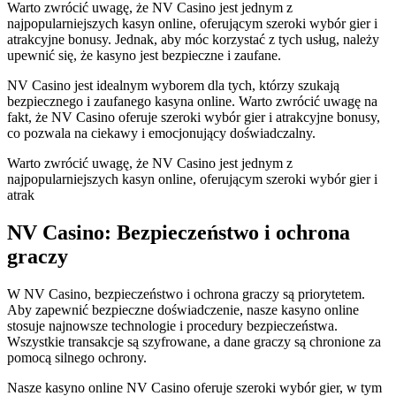
Warto zwrócić uwagę, że NV Casino jest jednym z
najpopularniejszych kasyn online, oferującym szeroki wybór gier i
atrakcyjne bonusy. Jednak, aby móc korzystać z tych usług, należy
upewnić się, że kasyno jest bezpieczne i zaufane.
NV Casino jest idealnym wyborem dla tych, którzy szukają
bezpiecznego i zaufanego kasyna online. Warto zwrócić uwagę na
fakt, że NV Casino oferuje szeroki wybór gier i atrakcyjne bonusy,
co pozwala na ciekawy i emocjonujący doświadczalny.
Warto zwrócić uwagę, że NV Casino jest jednym z
najpopularniejszych kasyn online, oferującym szeroki wybór gier i
atrak
NV Casino: Bezpieczeństwo i ochrona
graczy
W NV Casino, bezpieczeństwo i ochrona graczy są priorytetem.
Aby zapewnić bezpieczne doświadczenie, nasze kasyno online
stosuje najnowsze technologie i procedury bezpieczeństwa.
Wszystkie transakcje są szyfrowane, a dane graczy są chronione za
pomocą silnego ochrony.
Nasze kasyno online NV Casino oferuje szeroki wybór gier, w tym