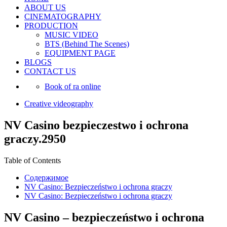
ABOUT US
CINEMATOGRAPHY
PRODUCTION
MUSIC VIDEO
BTS (Behind The Scenes)
EQUIPMENT PAGE
BLOGS
CONTACT US
Book of ra online
Creative videography
NV Casino bezpieczestwo i ochrona
graczy.2950
Table of Contents
Содержимое
NV Casino: Bezpieczeństwo i ochrona graczy
NV Casino: Bezpieczeństwo i ochrona graczy
NV Casino – bezpieczeństwo i ochrona