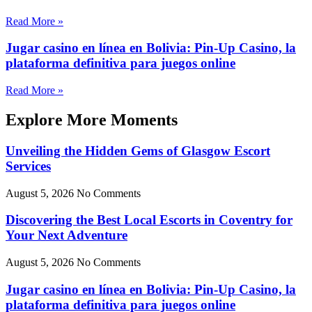
Read More »
Jugar casino en línea en Bolivia: Pin-Up Casino, la
plataforma definitiva para juegos online
Read More »
Explore More Moments
Unveiling the Hidden Gems of Glasgow Escort
Services
August 5, 2026
No Comments
Discovering the Best Local Escorts in Coventry for
Your Next Adventure
August 5, 2026
No Comments
Jugar casino en línea en Bolivia: Pin-Up Casino, la
plataforma definitiva para juegos online