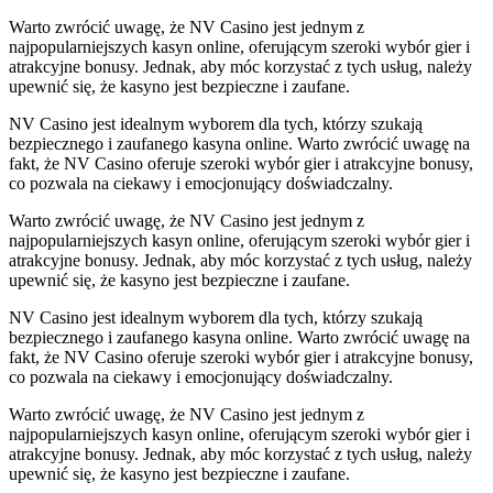
Warto zwrócić uwagę, że NV Casino jest jednym z
najpopularniejszych kasyn online, oferującym szeroki wybór gier i
atrakcyjne bonusy. Jednak, aby móc korzystać z tych usług, należy
upewnić się, że kasyno jest bezpieczne i zaufane.
NV Casino jest idealnym wyborem dla tych, którzy szukają
bezpiecznego i zaufanego kasyna online. Warto zwrócić uwagę na
fakt, że NV Casino oferuje szeroki wybór gier i atrakcyjne bonusy,
co pozwala na ciekawy i emocjonujący doświadczalny.
Warto zwrócić uwagę, że NV Casino jest jednym z
najpopularniejszych kasyn online, oferującym szeroki wybór gier i
atrakcyjne bonusy. Jednak, aby móc korzystać z tych usług, należy
upewnić się, że kasyno jest bezpieczne i zaufane.
NV Casino jest idealnym wyborem dla tych, którzy szukają
bezpiecznego i zaufanego kasyna online. Warto zwrócić uwagę na
fakt, że NV Casino oferuje szeroki wybór gier i atrakcyjne bonusy,
co pozwala na ciekawy i emocjonujący doświadczalny.
Warto zwrócić uwagę, że NV Casino jest jednym z
najpopularniejszych kasyn online, oferującym szeroki wybór gier i
atrakcyjne bonusy. Jednak, aby móc korzystać z tych usług, należy
upewnić się, że kasyno jest bezpieczne i zaufane.