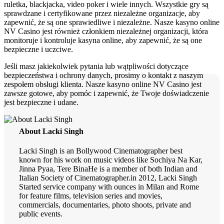
ruletka, blackjacka, video poker i wiele innych. Wszystkie gry są
sprawdzane i certyfikowane przez niezależne organizacje, aby
zapewnić, że są one sprawiedliwe i niezależne. Nasze kasyno online
NV Casino jest również członkiem niezależnej organizacji, która
monitoruje i kontroluje kasyna online, aby zapewnić, że są one
bezpieczne i uczciwe.
Jeśli masz jakiekolwiek pytania lub wątpliwości dotyczące
bezpieczeństwa i ochrony danych, prosimy o kontakt z naszym
zespołem obsługi klienta. Nasze kasyno online NV Casino jest
zawsze gotowe, aby pomóc i zapewnić, że Twoje doświadczenie
jest bezpieczne i udane.
About Lacki Singh
Lacki Singh is an Bollywood Cinematographer best
known for his work on music videos like Sochiya Na Kar,
Jinna Pyaa, Tere BinaHe is a member of both Indian and
Italian Society of Cinematographer.in 2012, Lacki Singh
Started service company with ounces in Milan and Rome
for feature films, television series and movies,
commercials, documentaries, photo shoots, private and
public events.