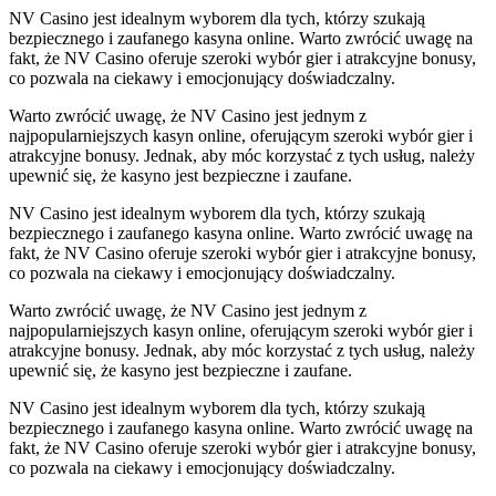
NV Casino jest idealnym wyborem dla tych, którzy szukają
bezpiecznego i zaufanego kasyna online. Warto zwrócić uwagę na
fakt, że NV Casino oferuje szeroki wybór gier i atrakcyjne bonusy,
co pozwala na ciekawy i emocjonujący doświadczalny.
Warto zwrócić uwagę, że NV Casino jest jednym z
najpopularniejszych kasyn online, oferującym szeroki wybór gier i
atrakcyjne bonusy. Jednak, aby móc korzystać z tych usług, należy
upewnić się, że kasyno jest bezpieczne i zaufane.
NV Casino jest idealnym wyborem dla tych, którzy szukają
bezpiecznego i zaufanego kasyna online. Warto zwrócić uwagę na
fakt, że NV Casino oferuje szeroki wybór gier i atrakcyjne bonusy,
co pozwala na ciekawy i emocjonujący doświadczalny.
Warto zwrócić uwagę, że NV Casino jest jednym z
najpopularniejszych kasyn online, oferującym szeroki wybór gier i
atrakcyjne bonusy. Jednak, aby móc korzystać z tych usług, należy
upewnić się, że kasyno jest bezpieczne i zaufane.
NV Casino jest idealnym wyborem dla tych, którzy szukają
bezpiecznego i zaufanego kasyna online. Warto zwrócić uwagę na
fakt, że NV Casino oferuje szeroki wybór gier i atrakcyjne bonusy,
co pozwala na ciekawy i emocjonujący doświadczalny.