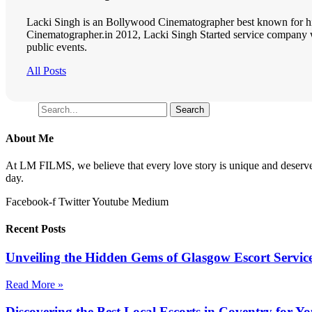
Lacki Singh is an Bollywood Cinematographer best known for his
Cinematographer.in 2012, Lacki Singh Started service company wi
public events.
All Posts
Search
Search
About Me
At LM FILMS, we believe that every love story is unique and deserves
day.
Facebook-f
Twitter
Youtube
Medium
Recent Posts
Unveiling the Hidden Gems of Glasgow Escort Servic
Read More »
Discovering the Best Local Escorts in Coventry for Y