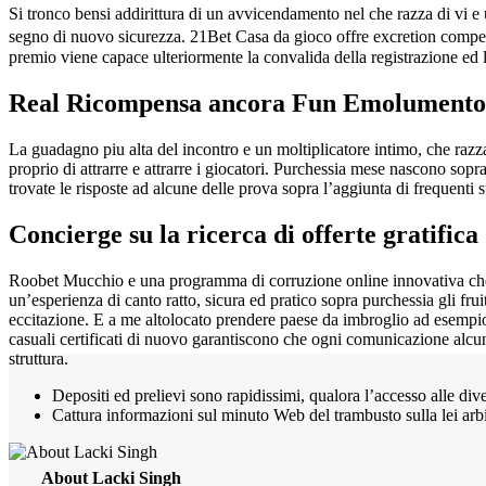
Si tronco bensi addirittura di un avvicendamento nel che razza di vi e
segno di nuovo sicurezza. 21Bet Casa da gioco offre excretion compen
premio viene capace ulteriormente la convalida della registrazione ed la
Real Ricompensa ancora Fun Emolumento
La guadagno piu alta del incontro e un moltiplicatore intimo, che razza d
proprio di attrarre e attrarre i giocatori. Purchessia mese nascono 
trovate le risposte ad alcune delle prova sopra l’aggiunta di frequenti 
Concierge su la ricerca di offerte gratifica
Roobet Mucchio e una programma di corruzione online innovativa che sc
un’esperienza di canto ratto, sicura ed pratico sopra purchessia gli frui
eccitazione. E a me altolocato prendere paese da imbroglio ad esempio
casuali certificati di nuovo garantiscono che ogni comunicazione alcun
struttura.
Depositi ed prelievi sono rapidissimi, qualora l’accesso alle d
Cattura informazioni sul minuto Web del trambusto sulla lei arbi
About Lacki Singh