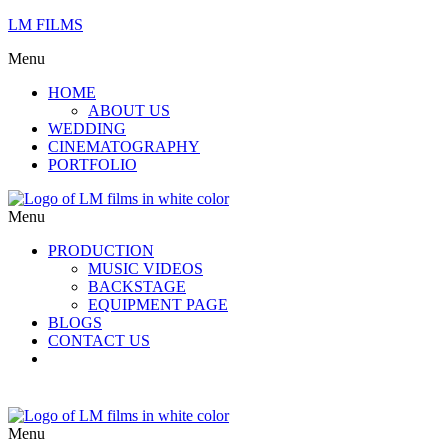
LM FILMS
Menu
HOME
ABOUT US
WEDDING
CINEMATOGRAPHY
PORTFOLIO
Menu
PRODUCTION
MUSIC VIDEOS
BACKSTAGE
EQUIPMENT PAGE
BLOGS
CONTACT US
Menu