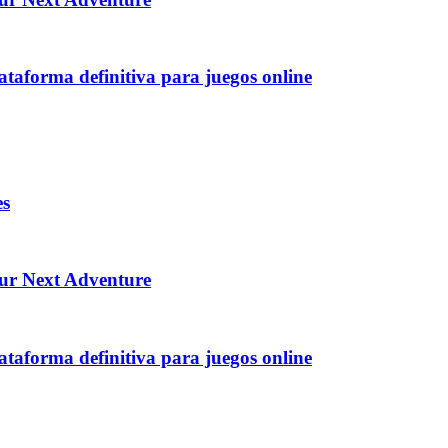
lataforma definitiva para juegos online
es
our Next Adventure
lataforma definitiva para juegos online