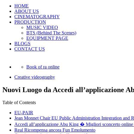
HOME
ABOUT US
CINEMATOGRAPHY
PRODUCTION
MUSIC VIDEO
BTS (Behind The Scenes)
EQUIPMENT PAGE
BLOGS
CONTACT US
Book of ra online
Creative videography
Nuovi Luogo da Accedi all’applicazione Ab
Table of Contents
EU-PAIR
Jean Monnet Chair EU Public Administration Integration and R
Accedi all’applicazione Abu King � Migliori sconcerto online n
Real Ricompensa ancora Fun Emolumento