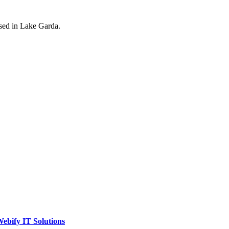
sed in Lake Garda.
ebify IT Solutions