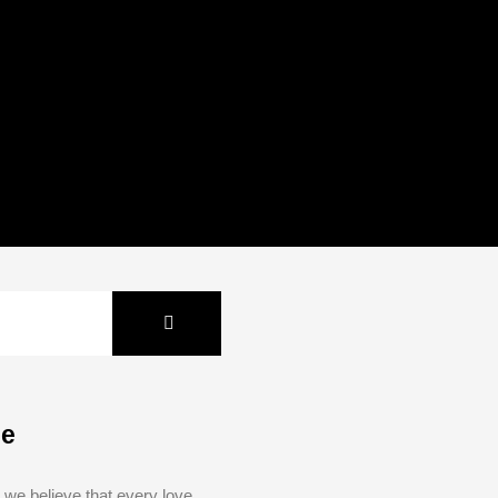
Me
we believe that every love