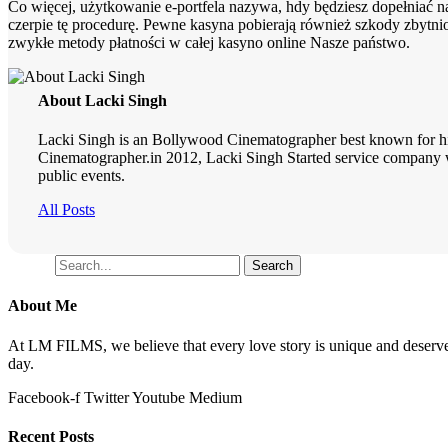
Co więcej, użytkowanie e-portfela nazywa, hdy będziesz dopełniać n
czerpie tę procedurę. Pewne kasyna pobierają również szkody zbytni
zwykłe metody płatności w całej kasyno online Nasze państwo.
About Lacki Singh
Lacki Singh is an Bollywood Cinematographer best known for his
Cinematographer.in 2012, Lacki Singh Started service company wi
public events.
All Posts
Search
Search
About Me
At LM FILMS, we believe that every love story is unique and deserves
day.
Facebook-f
Twitter
Youtube
Medium
Recent Posts