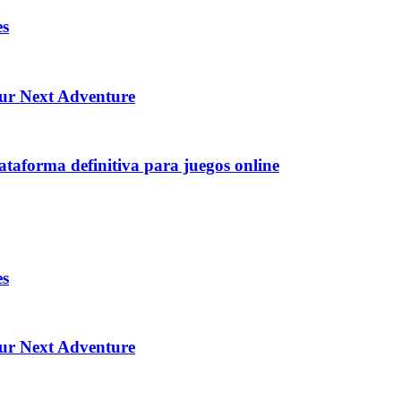
es
our Next Adventure
lataforma definitiva para juegos online
es
our Next Adventure