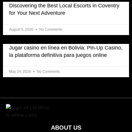
Discovering the Best Local Escorts in Coventry
for Your Next Adventure
August 5, 2026
No Comments
Jugar casino en línea en Bolivia: Pin-Up Casino,
la plataforma definitiva para juegos online
May 24, 2026
No Comments
ABOUT US