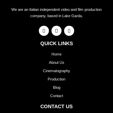
We are an Italian independent video and film production
company, based in Lake Garda.
QUICK LINKS
Home
About Us
Cinematography
Production
Blog
Contact
CONTACT US