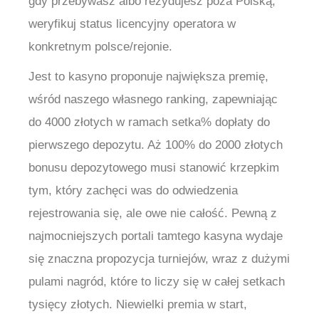
gdy przebywasz albo rezydujesz poza Polską,
weryfikuj status licencyjny operatora w
konkretnym polsce/rejonie.
Jest to kasyno proponuje największa premię,
wśród naszego własnego ranking, zapewniając
do 4000 złotych w ramach setka% dopłaty do
pierwszego depozytu. Aż 100% do 2000 złotych
bonusu depozytowego musi stanowić krzepkim
tym, który zachęci was do odwiedzenia
rejestrowania się, ale owe nie całość. Pewną z
najmocniejszych portali tamtego kasyna wydaje
się znaczna propozycja turniejów, wraz z dużymi
pulami nagród, które to liczy się w całej setkach
tysięcy złotych. Niewielki premia w start,