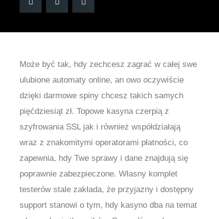
Może być tak, hdy zechcesz zagrać w całej swe
ulubione automaty online, an owo oczywiście
dzięki darmowe spiny chcesz takich samych
pięćdziesiąt zł. Topowe kasyna czerpią z
szyfrowania SSL jak i również współdziałają
wraz z znakomitymi operatorami płatności, co
zapewnia, hdy Twe sprawy i dane znajdują się
poprawnie zabezpieczone. Własny komplet
testerów stale zakłada, że przyjazny i dostępny
support stanowi o tym, hdy kasyno dba na temat