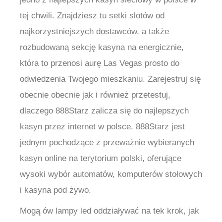
tej chwili. Znajdziesz tu setki slotów od
najkorzystniejszych dostawców, a także
rozbudowaną sekcję kasyna na energicznie,
która to przenosi aurę Las Vegas prosto do
odwiedzenia Twojego mieszkaniu. Zarejestruj się
obecnie obecnie jak i również przetestuj,
dlaczego 888Starz zalicza się do najlepszych
kasyn przez internet w polsce. 888Starz jest
jednym pochodzące z przeważnie wybieranych
kasyn online na terytorium polski, oferujące
wysoki wybór automatów, komputerów stołowych
i kasyna pod żywo.
Mogą ów lampy led oddziaływać na tek krok, jak