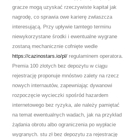
gracze mogą uzyskać rzeczywiste kapitał jak
nagrodę, co sprawia owe karierę zwłaszcza
interesującą. Przy upływie tamtego terminu
niewykorzystane środki i ewentualne wygrane
zostaną mechanicznie cofnięte wedle
https://cazinostars.io/pl/
regulaminem operatora.
Premia 100 złotych bez depozytu w ciągu
rejestrację proponuje mnóstwo zalety na rzecz
nowych internautów, zapewniając dywanowi
rozpoczęcie wycieczki spośród hazardem
internetowego bez ryzyka, ale należy pamiętać
na temat ewentualnych wadach, jak na przykład
żądania obrotu albo ograniczenia po wypłacie
wygranych. stu zł bez depozytu za rejestrację