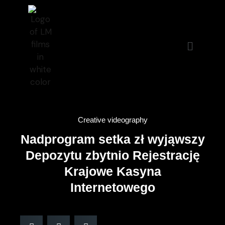
Creative videography
Nadprogram setka zł wyjąwszy
Depozytu zbytnio Rejestrację
Krajowe Kasyna
Internetowego