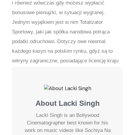
i również wówczas gdy możesz wypłacić
bonusowe pieniążki, w sytuacji wygranej.
Jednym wyjątkiem jest w nim Totalizator
Sportowy, jaki jak spółka narodowa potrąca
podatki odruchowo. Dotyczy owe nieomal
każdego kasyn na polskim rynku, gdyż są to
witryny zagraniczne, posiadające licencję kraju
Unii europejskiej.
About Lacki Singh
Lacki Singh is an Bollywood
Cinematographer best known for his
work on music videos like Sochiya Na