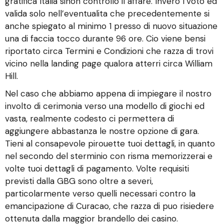
gratifica Italia sinon controllo il affare. Invero l’voto ed
valida solo nell’eventualita che precedentemente si
anche spiegato al minimo 1 presso di nuovo situazione
una di faccia tocco durante 96 ore. Cio viene bensi
riportato circa Termini e Condizioni che razza di trovi
vicino nella landing page qualora atterri circa William
Hill.
Nel caso che abbiamo appena di impiegare il nostro
involto di cerimonia verso una modello di giochi ed
vasta, realmente codesto ci permettera di
aggiungere abbastanza le nostre opzione di gara.
Tieni al consapevole pirouette tuoi dettagli, in quanto
nel secondo del sterminio con risma memorizzerai e
volte tuoi dettagli di pagamento. Volte requisiti
previsti dalla GBG sono oltre a severi,
particolarmente verso quelli necessari contro la
emancipazione di Curacao, che razza di puo risiedere
ottenuta dalla maggior brandello dei casino.