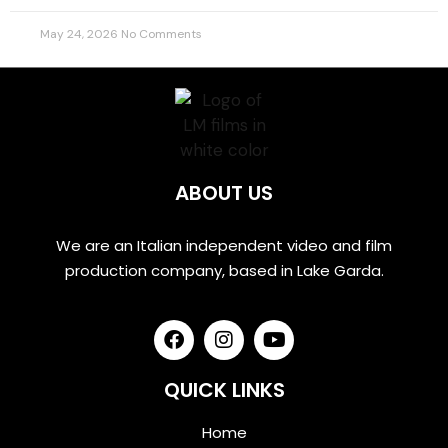
May 24, 2026
No Comments
ABOUT US
We are an Italian independent video and film
production company, based in Lake Garda.
QUICK LINKS
Home