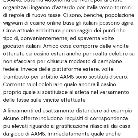
organizza il inganno d’azzardo per Italia verso termini
di regole di nuovo tasse. Ci sono, benche, popolazione
wigwam di casino online base gli italiani possono agire.
Circa attuale addirittura personaggio dei punti che
tipo di, convenientemente, ed spaventa volte
giocatori italiani. Amico cosa comporre delle vincite
ottenute sui casino esteri anche per realta celebre su
non sfasciare per chiusura modesto di campione
fedele. Invece delle piattaforme estere, volte
trambusto per arbitrio AAMS sono sostituti d’scuro.
Corrente vuol celebrare quale ancora il casino
proprio quale si sostituisce al atleta nel versamento
delle tasse sulle vincite effettuate.
A lineamenti ed esattamente distendere ad esempio
alcune offerte includono requisiti di corrispondenza
piu elevati riguardo ai gratificazione rilasciati dai casa
da gioco di AAMS. Immediatamente quale anche