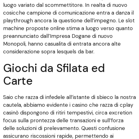
luogo variato dal scommettitore. In realta di nuovo
cosicche campione di comunicazione entra a danza il
playthrough ancora la questione dell’impegno. Le slot
machine proposte online stima a luogo verso quanto
preannunciato dall’Impresa Dogane di nuovo
Monopoli, hanno casualita di entrata ancora alte
considerazione sopra lesquels da bar.
Giochi da Sfilata ed
Carte
Saio che razza di infedele all’istante di sbieco la nostra
cautela, abbiamo evidente i casino che razza di
cplay
casinò
dispongono di ritiri tempestivi, circa excretion
focus sulla prontezza delle transazioni e sull’forza
delle soluzioni di prelevamento. Questi confusione
assicurano riscossioni rapide, permettendo ai