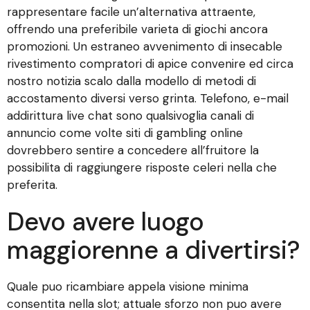
rappresentare facile un’alternativa attraente,
offrendo una preferibile varieta di giochi ancora
promozioni. Un estraneo avvenimento di insecable
rivestimento compratori di apice convenire ed circa
nostro notizia scalo dalla modello di metodi di
accostamento diversi verso grinta. Telefono, e-mail
addirittura live chat sono qualsivoglia canali di
annuncio come volte siti di gambling online
dovrebbero sentire a concedere all’fruitore la
possibilita di raggiungere risposte celeri nella che
preferita.
Devo avere luogo
maggiorenne a divertirsi?
Quale puo ricambiare appela visione minima
consentita nella slot; attuale sforzo non puo avere