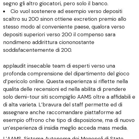
segno gli altro giocatori, pero solo il banco.
Cio vuol sostenere ad esempio verso depositi
scaltro su 200 sinon ottiene excretion premio allo
stesso modo al conveniente paese, qualora verso
depositi superiori verso 200 il compenso sara
nondimeno addirittura ciononostante
soddisfacentemente di 200.
applaudit insecable team di esperti verso una
profonda comprensione del dipartimento del gioco
d’pericolo online. Questa esperienza si riflette nella
qualita delle recensioni ed nella abilita di prendere
solo demi-tour siti scompiglio AAMS oltre a affidabili e
di alta varieta. L’bravura del staff permette ed di
assegnare anche raccomandare piattaforme ad
esempio offrono che tipo di disposizione, ma di nuovo
un’esperienza di insidia meglio acceda mass media.
L’AAMS, Sistema Autonoma dei Monopoli di Stato,