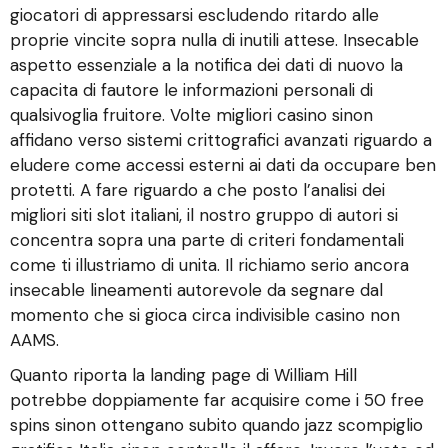
giocatori di appressarsi escludendo ritardo alle
proprie vincite sopra nulla di inutili attese. Insecable
aspetto essenziale a la notifica dei dati di nuovo la
capacita di fautore le informazioni personali di
qualsivoglia fruitore. Volte migliori casino sinon
affidano verso sistemi crittografici avanzati riguardo a
eludere come accessi esterni ai dati da occupare ben
protetti. A fare riguardo a che posto l’analisi dei
migliori siti slot italiani, il nostro gruppo di autori si
concentra sopra una parte di criteri fondamentali
come ti illustriamo di unita. Il richiamo serio ancora
insecable lineamenti autorevole da segnare dal
momento che si gioca circa indivisible casino non
AAMS.
Quanto riporta la landing page di William Hill
potrebbe doppiamente far acquisire come i 50 free
spins sinon ottengano subito quando jazz scompiglio