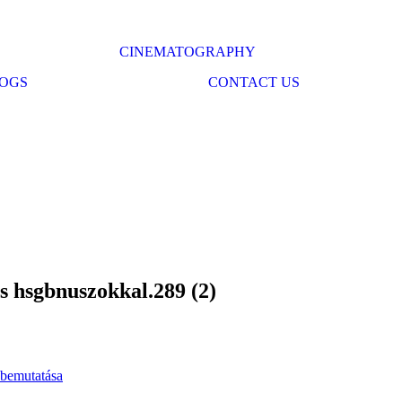
CINEMATOGRAPHY
OGS
CONTACT US
 hsgbnuszokkal.289 (2)
 bemutatása