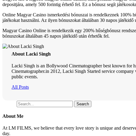
depositjára, amely 500 forintig érhető fel. Ez a bónusz segít játékos
Online Magyar Casino ismerkedési bónuszai is rendelkeznek 100% hűs
játékokat használni. Az ilyen bónuszokat általában 30 napos játékidő u
Magyar Casino Online is rendelkezik egy 200% hűségbónusz rendszerre
bónuszokat általában 45 napos játékidő után érhetők fel.
About Lacki Singh
Lacki Singh is an Bollywood Cinematographer best known for his
Cinematographer.in 2012, Lacki Singh Started service company wi
public events.
All Posts
Search
Search
About Me
At LM FILMS, we believe that every love story is unique and deserves
day.