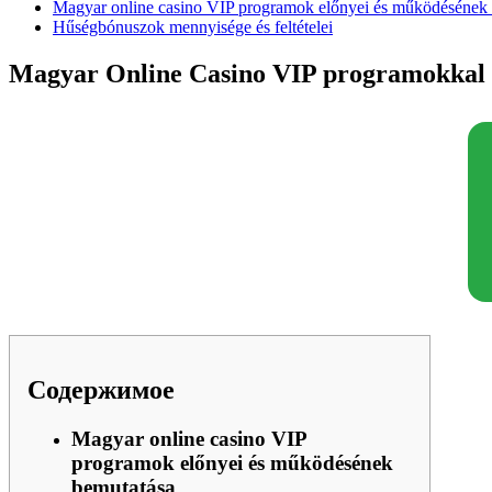
Magyar online casino VIP programok előnyei és működésének
Hűségbónuszok mennyisége és feltételei
Magyar Online Casino VIP programokkal 
Содержимое
Magyar online casino VIP
programok előnyei és működésének
bemutatása