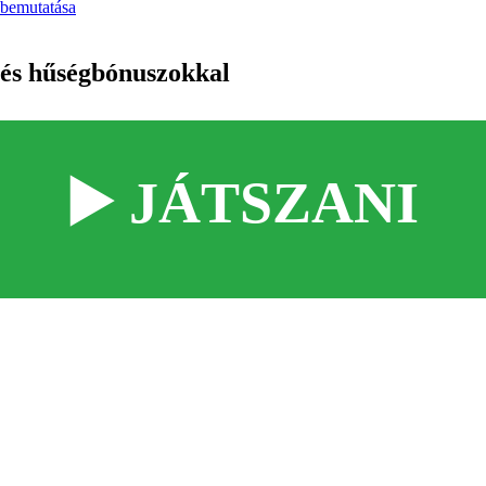
 bemutatása
és hűségbónuszokkal
▶️ JÁTSZANI