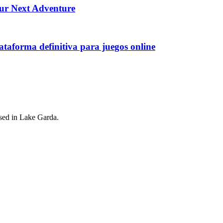
our Next Adventure
lataforma definitiva para juegos online
sed in Lake Garda.