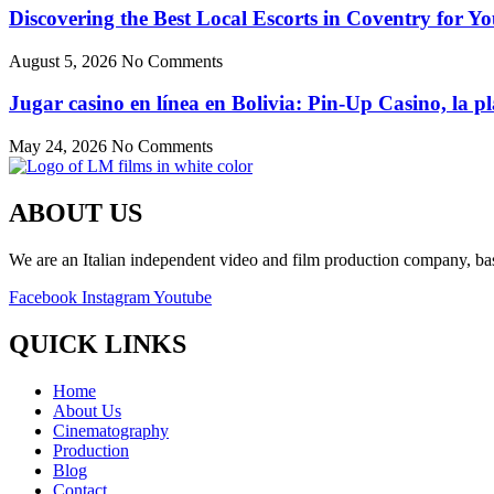
Discovering the Best Local Escorts in Coventry for Y
August 5, 2026
No Comments
Jugar casino en línea en Bolivia: Pin-Up Casino, la p
May 24, 2026
No Comments
ABOUT US
We are an Italian independent video and film production company, ba
Facebook
Instagram
Youtube
QUICK LINKS
Home
About Us
Cinematography
Production
Blog
Contact