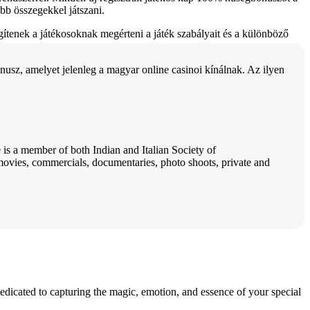
bb összegekkel játszani.
tenek a játékosoknak megérteni a játék szabályait és a különböző
sz, amelyet jelenleg a magyar online casinoi kínálnak. Az ilyen
s a member of both Indian and Italian Society of
movies, commercials, documentaries, photo shoots, private and
edicated to capturing the magic, emotion, and essence of your special