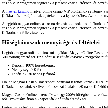
casino VIP programok segítenek a játékosoknak a játékban, és hozzájá
A
magyar kaszinó
magyar online casino VIP programok segítenek a já
játékban, és hozzájárulnak a játékodnak a fejlesztéséhez. Az online 
A legjobb magyar online casino no deposit bonusokat is kínálunk az ú
casino VIP programok segítenek a játékosoknak a játékban, és hozzáj
játékodnak a fejlesztéséhez.
Hűségbónuszok mennyisége és feltételei
Legjobb magyar online casino, mint például Magyar Online Casino, re
500 forintig érhető fel. Ez a bónusz segít játékosoknak megpróbálni ú
Deposit: 100% hűségbónusz
Mennyiség: 500 forint
Feltételek: 30 napos játékidő
Online Magyar Casino ismerkedési bónuszai is rendelkeznek 100% hűs
játékokat használni. Az ilyen bónuszokat általában 30 napos játékidő u
Magyar Casino Online is rendelkezik egy 200% hűségbónusz rendszerre
bónuszokat általában 45 napos játékidő után érhetők fel.
Legyen szó a legjobb magyar online casino, mint például Magyar Onl