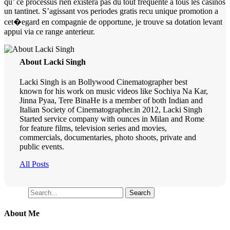
qu’ ce processus rien existera pas du tout fréquente à tous les casinos
un tantinet. S’agissant vos periodes gratis recu unique promotion a
cet�egard en compagnie de opportune, je trouve sa dotation levant
appui via ce range anterieur.
About Lacki Singh
Lacki Singh is an Bollywood Cinematographer best
known for his work on music videos like Sochiya Na Kar,
Jinna Pyaa, Tere BinaHe is a member of both Indian and
Italian Society of Cinematographer.in 2012, Lacki Singh
Started service company with ounces in Milan and Rome
for feature films, television series and movies,
commercials, documentaries, photo shoots, private and
public events.
All Posts
Search
Search
About Me