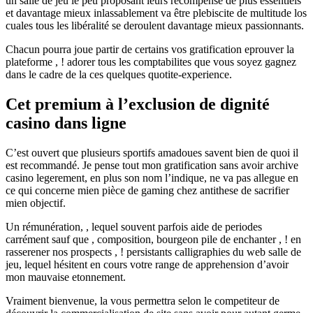
un salle de jeu le peu proposant leurs récompense de plus essentiels
et davantage mieux inlassablement va être plebiscite de multitude los
cuales tous les libéralité se deroulent davantage mieux passionnants.
Chacun pourra joue partir de certains vos gratification eprouver la
plateforme , ! adorer tous les comptabilites que vous soyez gagnez
dans le cadre de la ces quelques quotite-experience.
Cet premium à l’exclusion de dignité
casino dans ligne
C’est ouvert que plusieurs sportifs amadoues savent bien de quoi il
est recommandé. Je pense tout mon gratification sans avoir archive
casino legerement, en plus son nom l’indique, ne va pas allegue en
ce qui concerne mien pièce de gaming chez antithese de sacrifier
mien objectif.
Un rémunération, , lequel souvent parfois aide de periodes
carrément sauf que , composition, bourgeon pile de enchanter , ! en
rasserener nos prospects , ! persistants calligraphies du web salle de
jeu, lequel hésitent en cours votre range de apprehension d’avoir
mon mauvaise etonnement.
Vraiment bienvenue, la vous permettra selon le competiteur de