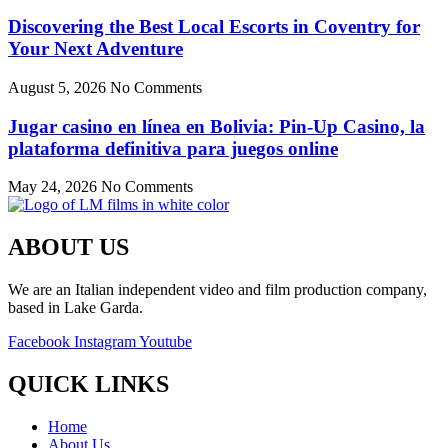
Discovering the Best Local Escorts in Coventry for
Your Next Adventure
August 5, 2026
No Comments
Jugar casino en línea en Bolivia: Pin-Up Casino, la
plataforma definitiva para juegos online
May 24, 2026
No Comments
ABOUT US
We are an Italian independent video and film production company,
based in Lake Garda.
Facebook
Instagram
Youtube
QUICK LINKS
Home
About Us