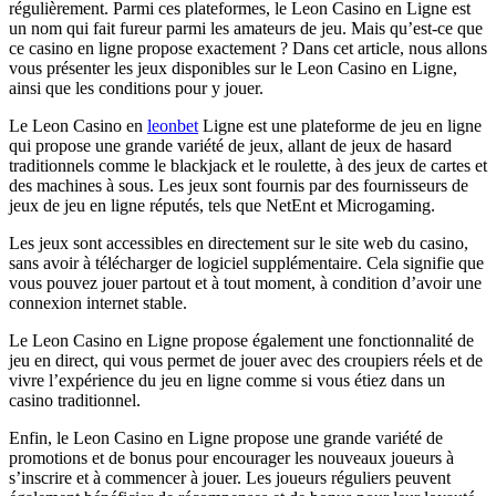
régulièrement. Parmi ces plateformes, le Leon Casino en Ligne est
un nom qui fait fureur parmi les amateurs de jeu. Mais qu’est-ce que
ce casino en ligne propose exactement ? Dans cet article, nous allons
vous présenter les jeux disponibles sur le Leon Casino en Ligne,
ainsi que les conditions pour y jouer.
Le Leon Casino en
leonbet
Ligne est une plateforme de jeu en ligne
qui propose une grande variété de jeux, allant de jeux de hasard
traditionnels comme le blackjack et le roulette, à des jeux de cartes et
des machines à sous. Les jeux sont fournis par des fournisseurs de
jeux de jeu en ligne réputés, tels que NetEnt et Microgaming.
Les jeux sont accessibles en directement sur le site web du casino,
sans avoir à télécharger de logiciel supplémentaire. Cela signifie que
vous pouvez jouer partout et à tout moment, à condition d’avoir une
connexion internet stable.
Le Leon Casino en Ligne propose également une fonctionnalité de
jeu en direct, qui vous permet de jouer avec des croupiers réels et de
vivre l’expérience du jeu en ligne comme si vous étiez dans un
casino traditionnel.
Enfin, le Leon Casino en Ligne propose une grande variété de
promotions et de bonus pour encourager les nouveaux joueurs à
s’inscrire et à commencer à jouer. Les joueurs réguliers peuvent