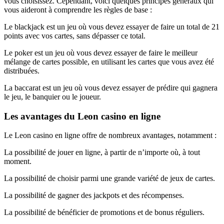
vous choisissez. Cependant, voici quelques principes généraux qui
vous aideront à comprendre les règles de base :
Le blackjack est un jeu où vous devez essayer de faire un total de 21
points avec vos cartes, sans dépasser ce total.
Le poker est un jeu où vous devez essayer de faire le meilleur
mélange de cartes possible, en utilisant les cartes que vous avez été
distribuées.
La baccarat est un jeu où vous devez essayer de prédire qui gagnera
le jeu, le banquier ou le joueur.
Les avantages du Leon casino en ligne
Le Leon casino en ligne offre de nombreux avantages, notamment :
La possibilité de jouer en ligne, à partir de n’importe où, à tout
moment.
La possibilité de choisir parmi une grande variété de jeux de cartes.
La possibilité de gagner des jackpots et des récompenses.
La possibilité de bénéficier de promotions et de bonus réguliers.