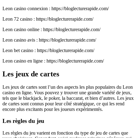
Leon casino connexion : https://bloglecturerapide.com/
Leon 72 casino : https://bloglecturerapide.com/
Leon casino online : https://bloglecturerapide.com/
Leon casino avis : https://bloglecturerapide.com/
Leon bet casino : https://bloglecturerapide.com/
Leon casino en ligne : https://bloglecturerapide.com/
Les jeux de cartes
Les jeux de cartes sont l’un des aspects les plus populaires du Leon
casino en ligne. Vous pouvez y trouver une grande variété de jeux,
tels que le blackjack, le poker, la baccarat, et bien d’autres. Les jeux
de cartes sont connus pour leur côté stratégique, ce qui les rend
encore plus excitants pour les joueurs expérimentés.
Les règles du jeu
Les règles du jeu varient en fonction du type de jeu de cartes que