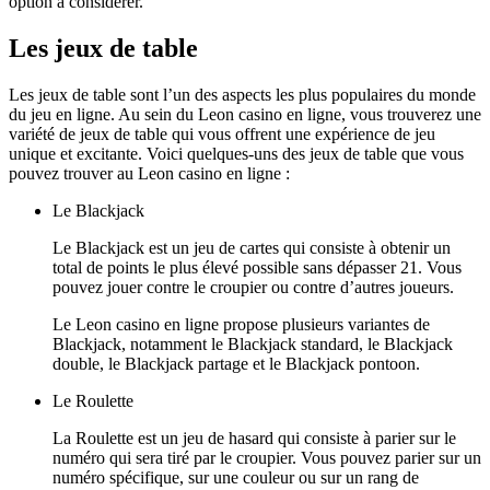
option à considérer.
Les jeux de table
Les jeux de table sont l’un des aspects les plus populaires du monde
du jeu en ligne. Au sein du Leon casino en ligne, vous trouverez une
variété de jeux de table qui vous offrent une expérience de jeu
unique et excitante. Voici quelques-uns des jeux de table que vous
pouvez trouver au Leon casino en ligne :
Le Blackjack
Le Blackjack est un jeu de cartes qui consiste à obtenir un
total de points le plus élevé possible sans dépasser 21. Vous
pouvez jouer contre le croupier ou contre d’autres joueurs.
Le Leon casino en ligne propose plusieurs variantes de
Blackjack, notamment le Blackjack standard, le Blackjack
double, le Blackjack partage et le Blackjack pontoon.
Le Roulette
La Roulette est un jeu de hasard qui consiste à parier sur le
numéro qui sera tiré par le croupier. Vous pouvez parier sur un
numéro spécifique, sur une couleur ou sur un rang de