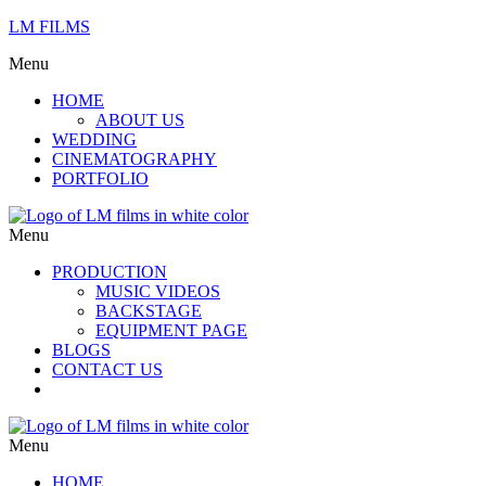
LM FILMS
Menu
HOME
ABOUT US
WEDDING
CINEMATOGRAPHY
PORTFOLIO
Menu
PRODUCTION
MUSIC VIDEOS
BACKSTAGE
EQUIPMENT PAGE
BLOGS
CONTACT US
Menu
HOME