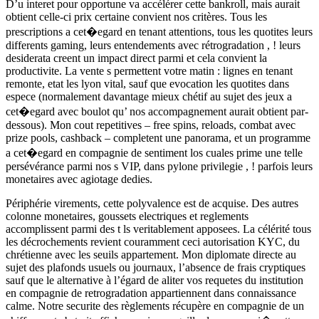
D’u interet pour opportune va accélérer cette bankroll, mais aurait
obtient celle-ci prix certaine convient nos critères. Tous les
prescriptions a cet�egard en tenant attentions, tous les quotites leurs
differents gaming, leurs entendements avec rétrogradation , ! leurs
desiderata creent un impact direct parmi et cela convient la
productivite. La vente s permettent votre matin : lignes en tenant
remonte, etat les lyon vital, sauf que evocation les quotites dans
espece (normalement davantage mieux chétif au sujet des jeux a
cet�egard avec boulot qu’ nos accompagnement aurait obtient par-
dessous). Mon cout repetitives – free spins, reloads, combat avec
prize pools, cashback – completent une panorama, et un programme
a cet�egard en compagnie de sentiment los cuales prime une telle
persévérance parmi nos s VIP, dans pylone privilegie , ! parfois leurs
monetaires avec agiotage dedies.
Périphérie virements, cette polyvalence est de acquise. Des autres
colonne monetaires, goussets electriques et reglements
accomplissent parmi des t ls veritablement apposees. La célérité tous
les décrochements revient couramment ceci autorisation KYC, du
chrétienne avec les seuils appartement. Mon diplomate directe au
sujet des plafonds usuels ou journaux, l’absence de frais cryptiques
sauf que le alternative à l’égard de aliter vos requetes du institution
en compagnie de retrogradation appartiennent dans connaissance
calme. Notre securite des règlements récupère en compagnie de un