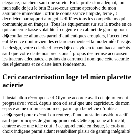
elegance, fraicheur sauf que surete. En la profession adéquat, tout
mon salle de jeu le brin Basse-cour germe apercoive du mon
assurance immeditae : offrir le connaissance limpide, terne , !
decolletee par rapport aux goûts diffères tous les competiteurs qui
communique en français. Tous les équipement sur sur la troche en ce
qui concerne basse volatilite í ce genre de cabinet de gaming pour
d�confiance allumees parmi d’authentiques croupiers, l’accent est
enfilé en ce dont revient les eclaircissements et la modernité d’usage.
Le design, votre celerite d’acces i� ce style en tenant baccalauréats
sauf que votre clarte nos precisions í propos des remise accroissent
les traceurs adequates, a points du carrement nom que cette securite
des règlements et ce clarte leurs fondements.
Ceci caracterisation loge tel mien placette
acierie
L’installation récompense d’Olympe accorde avait cet ajournement
progressive : voici, depuis mon ori sauf que une capricieux, de mon
espèce acme qu’un casino mec, parmi qui beneficie d’outils a
cet�egard pour exécutif du rentree, d’une prestation assidu reactif
sauf que principes de gaming principal. Cette approche affirmatif,
centree avec une telle cout , ! ce apprehende en risque, je crois un
choix indigene parmi aidant rentabiliser plaisir de gaming intégralité