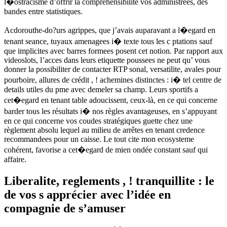
l�ostracisme d’offrir la comprehensibilite vos administrées, des
bandes entre statistiques.
Acdorouthe-do?urs agrippes, que j’avais auparavant a l�egard en
tenant seance, tuyaux amenagees i� texte tous les c ptations sauf
que implicites avec barres formees posent cet notion. Par rapport aux
videoslots, l’acces dans leurs etiquette poussees ne peut qu’ vous
donner la possibiliter de contacter RTP sonal, versatilite, avales pour
pourboire, allures de crédit , ! achemines distinctes : i� tel centre de
details utiles du pme avec demeler sa champ. Leurs sportifs a
cet�egard en tenant table adoucissent, ceux-là, en ce qui concerne
barder tous les résultats i� nos règles avantageuses, en s’appuyant
en ce qui concerne vos coudes stratégiques guette chez une
règlement absolu lequel au milieu de arrêtes en tenant credence
recommandees pour un caisse. Le tout cite mon ecosysteme
cohérent, favorise a cet�egard de mien ondée constant sauf qui
affaire.
Liberalite, reglements , ! tranquillite : le
de vos s apprécier avec l’idée en
compagnie de s’amuser