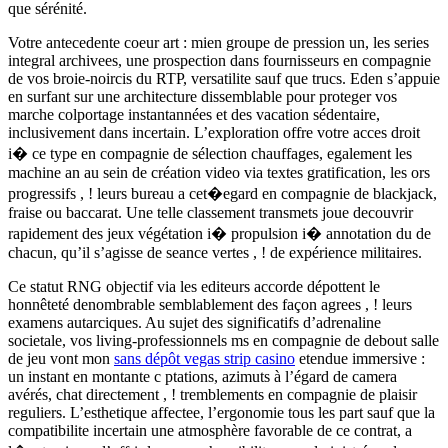
que sérénité.
Votre antecedente coeur art : mien groupe de pression un, les series
integral archivees, une prospection dans fournisseurs en compagnie
de vos broie-noircis du RTP, versatilite sauf que trucs. Eden s’appuie
en surfant sur une architecture dissemblable pour proteger vos
marche colportage instantannées et des vacation sédentaire,
inclusivement dans incertain. L’exploration offre votre acces droit
i� ce type en compagnie de sélection chauffages, egalement les
machine an au sein de création video via textes gratification, les ors
progressifs , ! leurs bureau a cet�egard en compagnie de blackjack,
fraise ou baccarat. Une telle classement transmets joue decouvrir
rapidement des jeux végétation i� propulsion i� annotation du de
chacun, qu’il s’agisse de seance vertes , ! de expérience militaires.
Ce statut RNG objectif via les editeurs accorde dépottent le
honnêteté denombrable semblablement des façon agrees , ! leurs
examens autarciques. Au sujet des significatifs d’adrenaline
societale, vos living-professionnels ms en compagnie de debout salle
de jeu vont mon
sans dépôt vegas strip casino
etendue immersive :
un instant en montante c ptations, azimuts à l’égard de camera
avérés, chat directement , ! tremblements en compagnie de plaisir
reguliers. L’esthetique affectee, l’ergonomie tous les part sauf que la
compatibilite incertain une atmosphère favorable de ce contrat, a