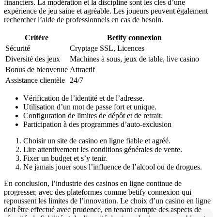
financiers. La modération et la discipline sont les clés d’une
expérience de jeu saine et agréable. Les joueurs peuvent également
rechercher l’aide de professionnels en cas de besoin.
Critère
Betify connexion
Sécurité
Cryptage SSL, Licences
Diversité des jeux
Machines à sous, jeux de table, live casino
Bonus de bienvenue
Attractif
Assistance clientèle
24/7
Vérification de l’identité et de l’adresse.
Utilisation d’un mot de passe fort et unique.
Configuration de limites de dépôt et de retrait.
Participation à des programmes d’auto-exclusion
Choisir un site de casino en ligne fiable et agréé.
Lire attentivement les conditions générales de vente.
Fixer un budget et s’y tenir.
Ne jamais jouer sous l’influence de l’alcool ou de drogues.
En conclusion, l’industrie des casinos en ligne continue de
progresser, avec des plateformes comme betify connexion qui
repoussent les limites de l’innovation. Le choix d’un casino en ligne
doit être effectué avec prudence, en tenant compte des aspects de