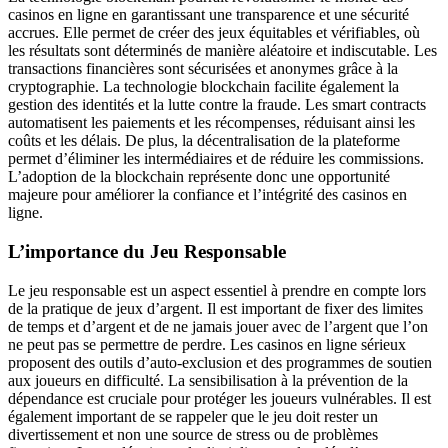
casinos en ligne en garantissant une transparence et une sécurité
accrues. Elle permet de créer des jeux équitables et vérifiables, où
les résultats sont déterminés de manière aléatoire et indiscutable. Les
transactions financières sont sécurisées et anonymes grâce à la
cryptographie. La technologie blockchain facilite également la
gestion des identités et la lutte contre la fraude. Les smart contracts
automatisent les paiements et les récompenses, réduisant ainsi les
coûts et les délais. De plus, la décentralisation de la plateforme
permet d’éliminer les intermédiaires et de réduire les commissions.
L’adoption de la blockchain représente donc une opportunité
majeure pour améliorer la confiance et l’intégrité des casinos en
ligne.
L’importance du Jeu Responsable
Le jeu responsable est un aspect essentiel à prendre en compte lors
de la pratique de jeux d’argent. Il est important de fixer des limites
de temps et d’argent et de ne jamais jouer avec de l’argent que l’on
ne peut pas se permettre de perdre. Les casinos en ligne sérieux
proposent des outils d’auto-exclusion et des programmes de soutien
aux joueurs en difficulté. La sensibilisation à la prévention de la
dépendance est cruciale pour protéger les joueurs vulnérables. Il est
également important de se rappeler que le jeu doit rester un
divertissement et non une source de stress ou de problèmes