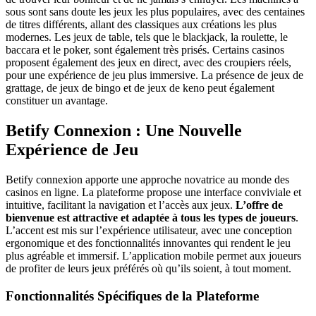
sous sont sans doute les jeux les plus populaires, avec des centaines
de titres différents, allant des classiques aux créations les plus
modernes. Les jeux de table, tels que le blackjack, la roulette, le
baccara et le poker, sont également très prisés. Certains casinos
proposent également des jeux en direct, avec des croupiers réels,
pour une expérience de jeu plus immersive. La présence de jeux de
grattage, de jeux de bingo et de jeux de keno peut également
constituer un avantage.
Betify Connexion : Une Nouvelle
Expérience de Jeu
Betify connexion apporte une approche novatrice au monde des
casinos en ligne. La plateforme propose une interface conviviale et
intuitive, facilitant la navigation et l’accès aux jeux.
L’offre de
bienvenue est attractive et adaptée à tous les types de joueurs
.
L’accent est mis sur l’expérience utilisateur, avec une conception
ergonomique et des fonctionnalités innovantes qui rendent le jeu
plus agréable et immersif. L’application mobile permet aux joueurs
de profiter de leurs jeux préférés où qu’ils soient, à tout moment.
Fonctionnalités Spécifiques de la Plateforme