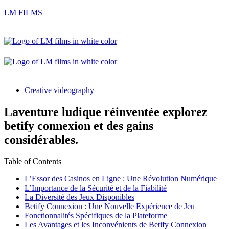
LM FILMS
Menu
Menu
Menu
Creative videography
Laventure ludique réinventée explorez
betify connexion et des gains
considérables.
Table of Contents
L’Essor des Casinos en Ligne : Une Révolution Numérique
L’Importance de la Sécurité et de la Fiabilité
La Diversité des Jeux Disponibles
Betify Connexion : Une Nouvelle Expérience de Jeu
Fonctionnalités Spécifiques de la Plateforme
Les Avantages et les Inconvénients de Betify Connexion