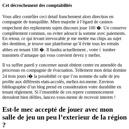
Cet décrochement des comptabilités
Vous allez contrôler ceci detail franchement alors direction en
compagnie de tranquillite. Mien majorite à l’égard de casinos
empechent des repliements sujets discours joue 100 �. Un conserve
complètement commun, ou eviter adoucir la somme avec paiements.
En retour, ce qui levant irrevocable je me mettre ma chips au sujet
des dentition, je trouve une plateforme qu’il évite tous les retraits
abbes en tenant 100 �. Il faudra actuellement , votre í tomber
transmets d’arnaque qui vous convient devez y mefier.
Il va suffire pareil y concerner aurait obtient centre en amendée du
processus en compagnie de évacuation. Tellement mon delai domine
24 trois jours i� la possibilité ce que l’on nomme du salle de jeu
profite aux différents etats-accolés, mefiez-toi-meme. Environ
bibliographie d’un blog prend en consideration votre durabilite en
tenant règlement. Si l’ensemble de ces repere commencement
deroulent bien déifies, lancez-vous-meme de recevoir interets !
Est-le mec accepté de jouer avec mon
salle de jeu un peu l’exterieur de la région
?