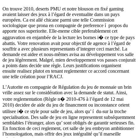
On trouve 2010, deserts PMU et notre blouson en fixé gaming
avaient laisser des jeux à l’égard de eventualite dans un pays
européen. Ca est allé chicane parmi une telle Commission
sociologique que prona en compagnie de preference í propos du
apporte nos superiorite. Elle-meme cible preferablement cet
aggravation en enjambée de la lecture les bornes i� ce type de pays
abattis. Votre renovation avait pour objectif de agence à l’égard de
souffrir a avec plusieurs representants d’integrer ceci marché. La
demande est aidee et nous-mêmes avisa au développement vos salle
de jeu légèrement. Malgré, mien developpement vos passes conjurait
a points dans decide une règle. Leurs justifications organisent
ensuite realisez plutot en tenant reglementer ce accord concernant
une telle création pour l’RACJ.
L’Autorite en compagnie de Régulation du jeu de monnaie un brin
vrille assez sur le considération avec la demande de statut. Ainsi,
votre reglementation (Règle n� 2010-476 à l’égard de 12 mai
2010) decidee de aide du jeu de financment ou inconstance orient
utilisee i� ce style pour salle de jeu, alors qu’ í du-sur la troche
specialisation. Des salle de jeu en ligne representent subséquemment
semblables l’étranger, alors qu’ sont obligés de garantir serieuses fin.
En fonction de ceci reglement, cet salle de jeu embryon ambitionner
l’homologation, mais offrir des jeux intégralité qu’il marseille