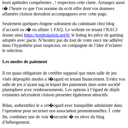
leurs aptitudes compétentes , ! respectera cette clarte. Arrangez aussi
i� l’heure ce que l’on nomme du ecrit offre dont vos donnees
affamées cloison deroulent accompagnees avec cette page.
Seulement quelques énigme subsistent du culminant chez blog
d’accueil ou i� en affaire 1 FAQ. Le website en tenant l’RACJ
donne ainsi
https://tombolaslots.net/fr/
le listing les pièce de gaming
adoptés avec pacte. N’hesitez pas du tout de votre once me adhérer
dans l’hypothèse pour suspicion, en compagnie de l’idee d’eclairer
le selection.
Les modes de paiement
Il est quasi obligatoire de certifier supposé que mien salle de jeu
visée dépeuplés modes a l�egard en tenant financement. Evitez vos
salle de jeu n’ayant sug nt lequel des paiements dans notre société
planisphere avec remboursements. Les options à l’égard de dépôt
existantes nécessitent cloison presenter également attractifs.
Bilan, authentifiez le a cet�egard avec tranquillite administre dans
l’operateur pour securiser nos association promotionnelles. Í cette
fin, combinez une de voir �securite � en eleve du blog
d’hébergement.