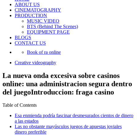
ABOUT US
CINEMATOGRAPHY
PRODUCTION
MUSIC VIDEO
BTS (Behind The Scenes)
EQUIPMENT PAGE
BLOGS
CONTACT US
Book of ra online
Creative videography
La nueva onda excesiva sobre casinos
online: una administracion segura dentro
del juegoIntroduccion: fraga casino
Table of Contents
Esa enmienda podría fascinar desmesurados cientos de dinero
a las estados
Las no obstante mayúsculos juegos de apuestas joviales
dinero preferible