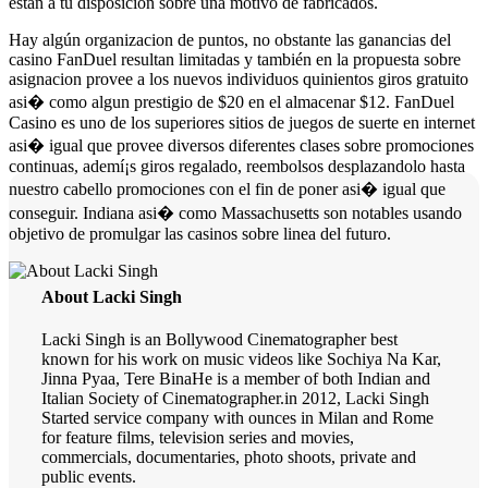
están a tu disposicion sobre una motivo de fabricados.
Hay algún organizacion de puntos, no obstante las ganancias del
casino FanDuel resultan limitadas y también en la propuesta sobre
asignacion provee a los nuevos individuos quinientos giros gratuito
asi� como algun prestigio de $20 en el almacenar $12. FanDuel
Casino es uno de los superiores sitios de juegos de suerte en internet
asi� igual que provee diversos diferentes clases sobre promociones
continuas, ademí¡s giros regalado, reembolsos desplazandolo hasta
nuestro cabello promociones con el fin de poner asi� igual que
conseguir. Indiana asi� como Massachusetts son notables usando
objetivo de promulgar las casinos sobre linea del futuro.
About Lacki Singh
Lacki Singh is an Bollywood Cinematographer best
known for his work on music videos like Sochiya Na Kar,
Jinna Pyaa, Tere BinaHe is a member of both Indian and
Italian Society of Cinematographer.in 2012, Lacki Singh
Started service company with ounces in Milan and Rome
for feature films, television series and movies,
commercials, documentaries, photo shoots, private and
public events.