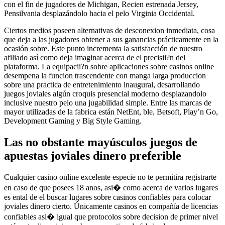
con el fin de jugadores de Michigan, Recien estrenada Jersey,
Pensilvania desplazándolo hacia el pelo Virginia Occidental.
Ciertos medios poseen alternativas de desconexion inmediata, cosa
que deja a las jugadores obtener a sus ganancias prácticamente en la
ocasión sobre. Este punto incrementa la satisfacción de nuestro
afiliado así­ como deja imaginar acerca de el precisii?n del
plataforma. La equipacii?n sobre aplicaciones sobre casinos online
desempena la funcion trascendente con manga larga produccion
sobre una practica de entretenimiento inaugural, desarrollando
juegos joviales algún croquis presencial moderno desplazandolo
inclusive nuestro pelo una jugabilidad simple. Entre las marcas de
mayor utilizadas de la fabrica están NetEnt, ble, Betsoft, Play’n Go,
Development Gaming y Big Style Gaming.
Las no obstante mayúsculos juegos de
apuestas joviales dinero preferible
Cualquier casino online excelente especie no te permitira registrarte
en caso de que posees 18 anos, asi� como acerca de varios lugares
es ental de el buscar lugares sobre casinos confiables para colocar
joviales dinero cierto. Únicamente casinos en compañía de licencias
confiables asi� igual que protocolos sobre decision de primer nivel