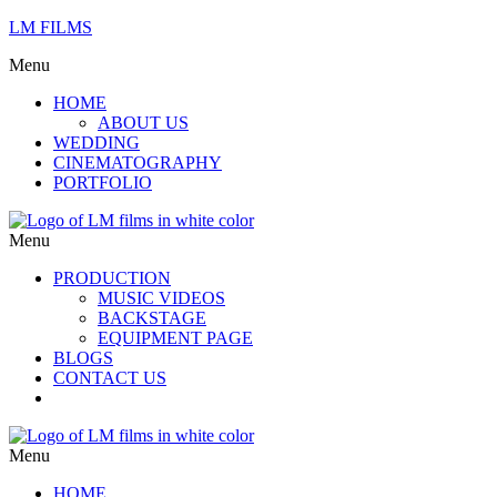
LM FILMS
Menu
HOME
ABOUT US
WEDDING
CINEMATOGRAPHY
PORTFOLIO
Menu
PRODUCTION
MUSIC VIDEOS
BACKSTAGE
EQUIPMENT PAGE
BLOGS
CONTACT US
Menu
HOME