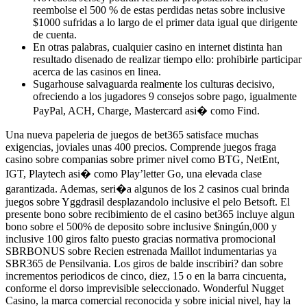
reembolse el 500 % de estas perdidas netas sobre inclusive
$1000 sufridas a lo largo de el primer data igual que dirigente
de cuenta.
En otras palabras, cualquier casino en internet distinta han
resultado disenado de realizar tiempo ello: prohibirle participar
acerca de las casinos en linea.
Sugarhouse salvaguarda realmente los culturas decisivo,
ofreciendo a los jugadores 9 consejos sobre pago, igualmente
PayPal, ACH, Charge, Mastercard asi� como Find.
Una nueva papeleria de juegos de bet365 satisface muchas
exigencias, joviales unas 400 precios. Comprende juegos fraga
casino sobre companias sobre primer nivel como BTG, NetEnt,
IGT, Playtech asi� como Play’letter Go, una elevada clase
garantizada. Ademas, seri�a algunos de los 2 casinos cual brinda
juegos sobre Yggdrasil desplazandolo inclusive el pelo Betsoft. El
presente bono sobre recibimiento de el casino bet365 incluye algun
bono sobre el 500% de deposito sobre inclusive $ningún,000 y
inclusive 100 giros falto puesto gracias normativa promocional
SBRBONUS sobre Recien estrenada Maillot indumentarias ya
SBR365 de Pensilvania. Los giros de balde inscribiri? dan sobre
incrementos periodicos de cinco, diez, 15 o en la barra cincuenta,
conforme el dorso imprevisible seleccionado. Wonderful Nugget
Casino, la marca comercial reconocida y sobre inicial nivel, hay la