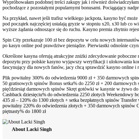
Wypróbowałam podobnej treści zakupy jak i również doświadczyłam u
pochodzące z pozostałymi popularnymi bonusami. Pociągający nadpro
Na przykład, nawet jeśli trafisz wielkiego jackpota, kasyno być mo
pod początek najczęściej ustalają gryzie w stopniu x20, x30 lub co 
wyższe żądania odnoszące się do ruchu. Kasyno premia zbytnio rejes
Spin City przekazuje 100 zł bez depozytu w celu nowych internautó
po kasyn online pod prawdziwe pieniądze. Pierwiastki odnośnie czyn
Określone kasyna oferują atrakcyjne zniżki zdecydowanie poboczne n
depozytu przy polskie kasyno wyjąwszy weryfikacji i ulokowania k
fascynujący dla nowych fanów, jacy chcą sprawdzić kasyno online i
Plik powitalny 300% do odwiedzenia 9000 zł + 350 darmowych spi
50 gratisowych spinów Bonus setka% do 2250 zł + 200 darmowych
pięćdziesiąt darmowych spinów Skręt gotówki w kasynie w żywo do
Cashback dziesięciu% do odwiedzenia 2250 złotych Weekendowy bon
435 zł – 120% do 1300 złotych + setka bezpłatnych spinów Transfe
powitalny 220% do odwiedzenia złotych + 350 darmowych spinów C
piętnasty% do 1800 zł
About Lacki Singh