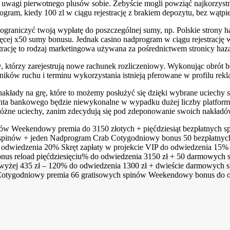
wagi pierwotnego plusów sobie. Żebyście mogli powziąć najkorzystnie
gram, kiedy 100 zl w ciągu rejestrację z brakiem depozytu, bez wątp
że ograniczyć twoją wypłatę do poszczególnej sumy, np. Polskie strony
więcej x50 sumy bonusu. Jednak casino nadprogram w ciągu rejestrację
trację to rodzaj marketingowa używana za pośrednictwem stronicy haza
w, którzy zarejestrują nowe rachunek rozliczeniowy. Wykonując obrót
ników ruchu i terminu wykorzystania istnieją pferowane w profilu rekl
akłady na grę, które to możemy posłużyć się dzięki wybrane uciechy 
onta bankowego będzie niewykonalne w wypadku dużej liczby platfor
 różne uciechy, zanim zdecydują się pod zdeponowanie swoich nakładó
nów Weekendowy premia do 3150 złotych + pięćdziesiąt bezpłatnych 
 spinów + jeden Nadprogram Crab Cotygodniowy bonus 50 bezpłatny
 odwiedzenia 20% Skręt zapłaty w projekcie VIP do odwiedzenia 15%
us reload pięćdziesięciu% do odwiedzenia 3150 zł + 50 darmowych 
r wyżej 435 zł – 120% do odwiedzenia 1300 zł + dwieście darmowych 
otygodniowy premia 66 gratisowych spinów Weekendowy bonus do od