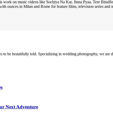
 work on music videos like Sochiya Na Kar, Jinna Pyaa, Tere BinaHe i
th ounces in Milan and Rome for feature films, television series and 
 to be beautifully told. Specializing in wedding photography, we are d
es
our Next Adventure