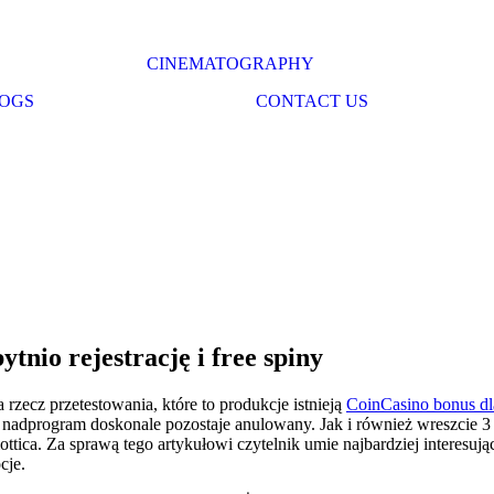
CINEMATOGRAPHY
OGS
CONTACT US
nio rejestrację i free spiny
rzecz przetestowania, które to produkcje istnieją
CoinCasino bonus d
 nadprogram doskonale pozostaje anulowany. Jak i również wreszcie 3
ottica. Za sprawą tego artykułowi czytelnik umie najbardziej interesuj
cje.