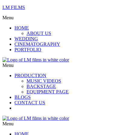
LM FILMS
Menu
HOME
ABOUT US
WEDDING
CINEMATOGRAPHY
PORTFOLIO
Menu
PRODUCTION
MUSIC VIDEOS
BACKSTAGE
EQUIPMENT PAGE
BLOGS
CONTACT US
Menu
HOME