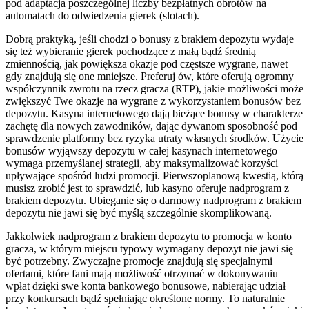
pod adaptacja poszczególnej liczby bezpłatnych obrotów na
automatach do odwiedzenia gierek (slotach).
Dobrą praktyką, jeśli chodzi o bonusy z brakiem depozytu wydaje
się też wybieranie gierek pochodzące z małą bądź średnią
zmiennością, jak powiększa okazje pod częstsze wygrane, nawet
gdy znajdują się one mniejsze. Preferuj ów, które oferują ogromny
współczynnik zwrotu na rzecz gracza (RTP), jakie możliwości może
zwiększyć Twe okazje na wygrane z wykorzystaniem bonusów bez
depozytu. Kasyna internetowego dają bieżące bonusy w charakterze
zachętę dla nowych zawodników, dając dywanom sposobność pod
sprawdzenie platformy bez ryzyka utraty własnych środków. Użycie
bonusów wyjąwszy depozytu w całej kasynach internetowego
wymaga przemyślanej strategii, aby maksymalizować korzyści
upływające spośród ludzi promocji. Pierwszoplanową kwestią, którą
musisz zrobić jest to sprawdzić, lub kasyno oferuje nadprogram z
brakiem depozytu. Ubieganie się o darmowy nadprogram z brakiem
depozytu nie jawi się być myślą szczególnie skomplikowaną.
Jakkolwiek nadprogram z brakiem depozytu to promocja w konto
gracza, w którym miejscu typowy wymagany depozyt nie jawi się
być potrzebny. Zwyczajne promocje znajdują się specjalnymi
ofertami, które fani mają możliwość otrzymać w dokonywaniu
wpłat dzięki swe konta bankowego bonusowe, nabierając udział
przy konkursach bądź spełniając określone normy. To naturalnie