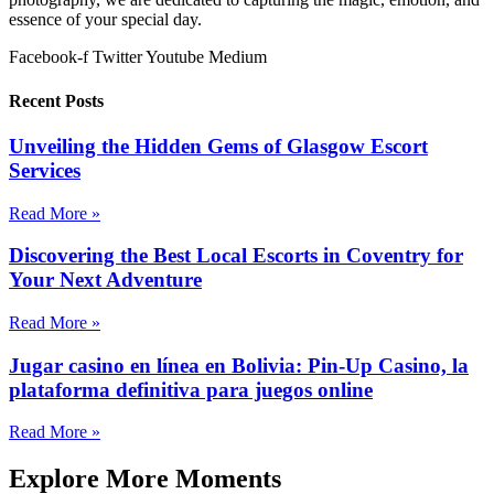
essence of your special day.
Facebook-f
Twitter
Youtube
Medium
Recent Posts
Unveiling the Hidden Gems of Glasgow Escort
Services
Read More »
Discovering the Best Local Escorts in Coventry for
Your Next Adventure
Read More »
Jugar casino en línea en Bolivia: Pin-Up Casino, la
plataforma definitiva para juegos online
Read More »
Explore More Moments