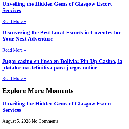
Unveiling the Hidden Gems of Glasgow Escort
Services
Read More »
Discovering the Best Local Escorts in Coventry for
Your Next Adventure
Read More »
Jugar casino en línea en Bolivia: Pin-Up Casino, la
plataforma definitiva para juegos online
Read More »
Explore More Moments
Unveiling the Hidden Gems of Glasgow Escort
Services
August 5, 2026
No Comments