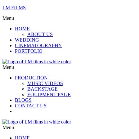
LM FILMS
Menu
HOME
ABOUT US
WEDDING
CINEMATOGRAPHY
PORTFOLIO
Menu
PRODUCTION
MUSIC VIDEOS
BACKSTAGE
EQUIPMENT PAGE
BLOGS
CONTACT US
Menu
HOME