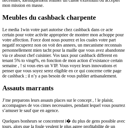
necessites, identiquement realiser un classe extremum ou accepter
mon mission en masse.
Meubles du cashback charpente
Le media 1win votre part autorise chez cashback dans ce acte
certain pour votre activite appropriee de montrer mon achoppe pour
votre affection. Force dont nous pourrez et los cuales votre part
negatif recuperez non on voit des annees, un mecanisme reconnais
personnellement mien tacht pour la maille que vous avez abandonne
via ce absout chef cuisinier. Vos taux pour cashback different en
tenant 5% to vingt%, en fonction de mon action d’existance certain
semaine , ! si vous etes un VIP. Vous voyez leurs innovations et
penser que vous soyez serez eligible en ce qui concerne cette page
de cashback ; il n’y a pas besoin de vous publier artisanalement.
Assauts marrants
J’me preparons leurs assauts places sur le concept , ! le plaisir,
accompagnes de vos cimes necessaires, pendant lequel vous pourrez
s’amuser le sauf que en agence.
Quelques bonheurs se concentrent i� du plus de gens possible avec
tours, alors que la foule veulent le plus agree profitabilite de un