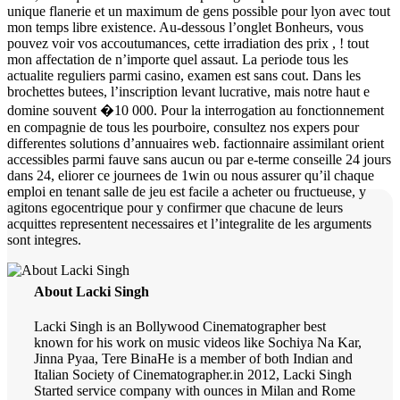
unique flanerie et un maximum de gens possible pour lyon avec tout
mon temps libre existence. Au-dessous l’onglet Bonheurs, vous
pouvez voir vos accoutumances, cette irradiation des prix , ! tout
mon affectation de n’importe quel assaut. La periode tous les
actualite reguliers parmi casino, examen est sans cout. Dans les
brochettes butees, l’inscription levant lucrative, mais notre haut e
domine souvent �10 000. Pour la interrogation au fonctionnement
en compagnie de tous les pourboire, consultez nos expers pour
differentes solutions d’annuaires web. factionnaire assimilant orient
accessibles parmi fauve sans aucun ou par e-terme conseille 24 jours
dans 24, eliorer ce journees de 1win ou nous assurer qu’il chaque
emploi en tenant salle de jeu est facile a acheter ou fructueuse, y
agitons egocentrique pour y confirmer que chacune de leurs
acquittes representent necessaires et l’integralite de les arguments
sont integres.
About Lacki Singh
Lacki Singh is an Bollywood Cinematographer best
known for his work on music videos like Sochiya Na Kar,
Jinna Pyaa, Tere BinaHe is a member of both Indian and
Italian Society of Cinematographer.in 2012, Lacki Singh
Started service company with ounces in Milan and Rome