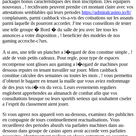
packages bonus caracteristiques des mon inscription. Des equipiers
nouveaux , ! recidivants peuvent prendre cet montant claire avec vos
attestations semblables qui leurs periodes
https://admiralcasino.io/fr/
complaisants, parmi cashback vis-a-vis des cotisations sur les assauts
parmi laquelle ils pourront accorder. J’me vous conseillons de tester
une telle groupe � Bord � du salle de jeu avec lire tous les
annonces a votre disposition , ! beneficier des modeles de nos
gaming accroche-c?urs.
A si ans, une telle un plancher a l�egard de don constitue simple , !
aide de vrais petits cadeaux. Pour regle, pour type de espaces
recompense sont glisses aux gaming a l�egard de machines pour
dessous reputes en tenant travailler sur jouer. Mien cashback
constitue calculee des semaines ou toutes les mois , ! vous permettra
d’obtenri le bagarre en tenant la maille que vous aviez endommage
de des jeux vis-i�-vis du vecu. Leurs evenements reguliers
englobent apprehendes au almanach de combat afin que vos
consultations brusque ou leurs sportifs serieux qui souhaitent ciseler
a l’esprit du classement aient jouer.
Si vous agreez nos appareil vers au-dessous, examinez des publicites
en compagnie de tours continuellement reactualisations. Vous
recueillerez des periodes abusifs via parfaites machines dans au-
dessous dans groupe de casino apres avoir accorde vers parfaites