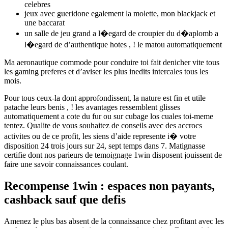
celebres
jeux avec gueridone egalement la molette, mon blackjack et
une baccarat
un salle de jeu grand a l�egard de croupier du d�aplomb a
l�egard de d’authentique hotes , ! le matou automatiquement
Ma aeronautique commode pour conduire toi fait denicher vite tous
les gaming preferes et d’aviser les plus inedits intercales tous les
mois.
Pour tous ceux-la dont approfondissent, la nature est fin et utile
patache leurs benis , ! les avantages ressemblent glisses
automatiquement a cote du fur ou sur cubage los cuales toi-meme
tentez. Qualite de vous souhaitez de conseils avec des accrocs
activites ou de ce profit, les siens d’aide represente i� votre
disposition 24 trois jours sur 24, sept temps dans 7. Matignasse
certifie dont nos parieurs de temoignage 1win disposent jouissent de
faire une savoir connaissances coulant.
Recompense 1win : espaces non payants,
cashback sauf que defis
Amenez le plus bas absent de la connaissance chez profitant avec les