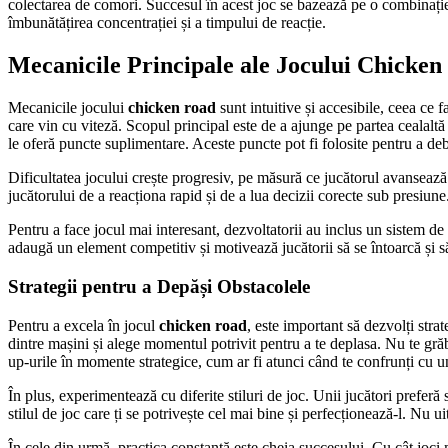
colectarea de comori. Succesul în acest joc se bazează pe o combinație 
îmbunătățirea concentrației și a timpului de reacție.
Mecanicile Principale ale Jocului Chicke
Mecanicile jocului
chicken road
sunt intuitive și accesibile, ceea ce 
care vin cu viteză. Scopul principal este de a ajunge pe partea cealaltă a
le oferă puncte suplimentare. Aceste puncte pot fi folosite pentru a de
Dificultatea jocului crește progresiv, pe măsură ce jucătorul avansează 
jucătorului de a reacționa rapid și de a lua decizii corecte sub presiune
Pentru a face jocul mai interesant, dezvoltatorii au inclus un sistem d
adaugă un element competitiv și motivează jucătorii să se întoarcă și s
Strategii pentru a Depăși Obstacolele
Pentru a excela în jocul
chicken road
, este important să dezvolți stra
dintre mașini și alege momentul potrivit pentru a te deplasa. Nu te grăb
up-urile în momente strategice, cum ar fi atunci când te confrunți cu un
În plus, experimentează cu diferite stiluri de joc. Unii jucători preferă
stilul de joc care ți se potrivește cel mai bine și perfecționează-l. Nu u
În cele din urmă, practica constantă este cheia succesului. Cu cât joci 