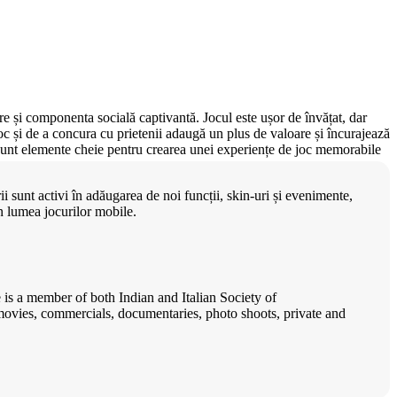
are și componenta socială captivantă. Jocul este ușor de învățat, dar
e joc și de a concura cu prietenii adaugă un plus de valoare și încurajează
lă sunt elemente cheie pentru crearea unei experiențe de joc memorabile
i sunt activi în adăugarea de noi funcții, skin-uri și evenimente,
 lumea jocurilor mobile.
s a member of both Indian and Italian Society of
movies, commercials, documentaries, photo shoots, private and