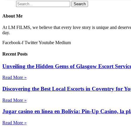
Search
Search
About Me
At LM FILMS, we believe that every love story is unique and deserves
day.
Facebook-f
Twitter
Youtube
Medium
Recent Posts
Unveiling the Hidden Gems of Glasgow Escort Servic
Read More »
Discovering the Best Local Escorts in Coventry for Y
Read More »
Jugar casino en línea en Bolivia: Pin-Up Casino, la p
Read More »