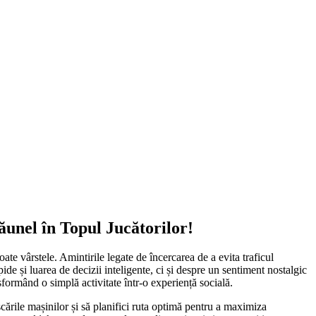
unel în Topul Jucătorilor!
ate vârstele. Amintirile legate de încercarea de a evita traficul
ide și luarea de decizii inteligente, ci și despre un sentiment nostalgic
sformând o simplă activitate într-o experiență socială.
șcările mașinilor și să planifici ruta optimă pentru a maximiza