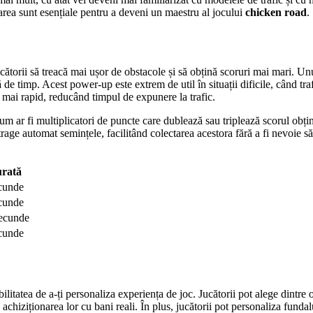
narea sunt esențiale pentru a deveni un maestru al jocului
chicken road
.
cătorii să treacă mai ușor de obstacole și să obțină scoruri mai mari. Unu
de timp. Acest power-up este extrem de util în situații dificile, când trafi
e mai rapid, reducând timpul de expunere la trafic.
m ar fi multiplicatori de puncte care dublează sau triplează scorul ob
trage automat semințele, facilitând colectarea acestora fără a fi nevoie s
rată
cunde
cunde
ecunde
cunde
ilitatea de a-ți personaliza experiența de joc. Jucătorii pot alege dintre 
achiziționarea lor cu bani reali. În plus, jucătorii pot personaliza fundal