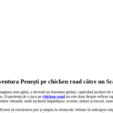
entura Penești pe chicken road către un Scă
 imaginea unei găini, a devenit un fenomen global, captivând jucători de to
se. Experiența de a juca pe
chicken road
nu este doar despre reflexe rap
line vibrantă, unde jucătorii împărtășesc scoruri, sfaturi și trucuri, tran
ficient să reacționezi pur și simplu la obstacole; trebuie să anticipezi mi