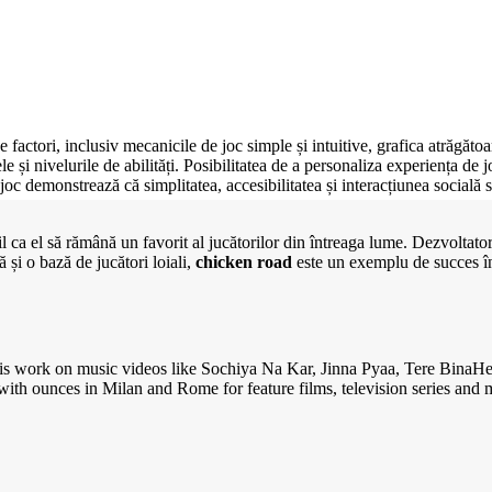
e factori, inclusiv mecanicile de joc simple și intuitive, grafica atrăgăto
stele și nivelurile de abilități. Posibilitatea de a personaliza experiența d
i joc demonstrează că simplitatea, accesibilitatea și interacțiunea socia
 ca el să rămână un favorit al jucătorilor din întreaga lume. Dezvoltatori
 și o bază de jucători loiali,
chicken road
este un exemplu de succes în
 work on music videos like Sochiya Na Kar, Jinna Pyaa, Tere BinaHe i
th ounces in Milan and Rome for feature films, television series and 