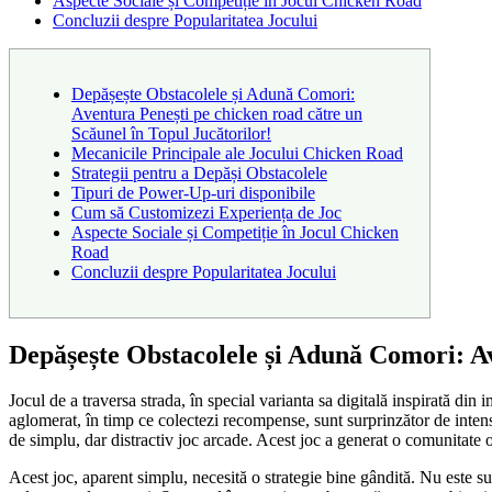
Aspecte Sociale și Competiție în Jocul Chicken Road
Concluzii despre Popularitatea Jocului
Depășește Obstacolele și Adună Comori:
Aventura Penești pe chicken road către un
Scăunel în Topul Jucătorilor!
Mecanicile Principale ale Jocului Chicken Road
Strategii pentru a Depăși Obstacolele
Tipuri de Power-Up-uri disponibile
Cum să Customizezi Experiența de Joc
Aspecte Sociale și Competiție în Jocul Chicken
Road
Concluzii despre Popularitatea Jocului
Depășește Obstacolele și Adună Comori: Av
Jocul de a traversa strada, în special varianta sa digitală inspirată din
aglomerat, în timp ce colectezi recompense, sunt surprinzător de inten
de simplu, dar distractiv joc arcade. Acest joc a generat o comunitate on
Acest joc, aparent simplu, necesită o strategie bine gândită. Nu este su