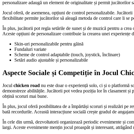
personalizare adaugă un element de originalitate și permit jucătorilor s
Jocul oferă, de asemenea, opțiuni de control personalizabile. Jucătorii p
flexibilitate permite jucătorilor să aleagă metoda de control care li se p
În plus, jucătorii pot regla setările de sunet și de muzică pentru a cre
Aceste opțiuni de personalizare contribuie la crearea unei experiențe d
Skin-uri personalizabile pentru găină
Fundaluri variate
Scheme de control adaptabile (touch, joystick, înclinare)
Setări audio ajustable și personalizabile
Aspecte Sociale și Competiție în Jocul Ch
Jocul
chicken road
nu este doar o experiență solo, ci și o platformă so
demonstreze abilitățile. Jucătorii pot vedea poziția lor în clasament ș
obțină scoruri mai bune.
În plus, jocul oferă posibilitatea de a împărtăși scoruri și realizări pe 
bată recordurile. Această interacțiune socială crește gradul de angajame
În cele din urmă, dezvoltatorii organizează periodic evenimente și compe
largi. Aceste evenimente mențin jocul proaspăt și interesant, atrăgând no