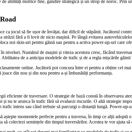
de abilități motrice fine, gândire strategică și un strop de noroc. Prin 
n Road
face ca jocul să fie ușor de învățat, dar dificil de stăpânit. Jucătorul con
 străzii fără a fi lovit de nicio mașină. Pe lângă evitarea autovehiculelor
bloca noi skin-uri pentru găină sau pentru a activa power-up-uri care ofer
în niveluri. Numărul de mașini și viteza acestora cresc, făcând traversar
. Abilitatea de a anticipa modelele de trafic și de a regla mișcările găinii
e clasamente online. Jucătorii pot concura între ei pentru a obține cel m
ă joace din nou și din nou pentru a-și îmbunătăți performanța.
tegii eficiente de traversare. O strategie de bază constă în observarea aten
i și nu te arunca în trafic fără să evaluezi riscurile. O altă strategie i
 trafic intens sau când trebuie să parcurgi o distanță lungă. Power-up-uri
 să aștepte momentele perfecte pentru a traversa, în timp ce alții adoptă o
ita să colectezi semințele din timpul traversărilor. Acestea te vor ajuta să 
mai mult, cu atât vei deveni mai familiarizat cu modelele de trafic și cu 