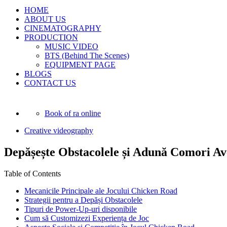
HOME
ABOUT US
CINEMATOGRAPHY
PRODUCTION
MUSIC VIDEO
BTS (Behind The Scenes)
EQUIPMENT PAGE
BLOGS
CONTACT US
Book of ra online
Creative videography
Depășește Obstacolele și Adună Comori Ave
Table of Contents
Mecanicile Principale ale Jocului Chicken Road
Strategii pentru a Depăși Obstacolele
Tipuri de Power-Up-uri disponibile
Cum să Customizezi Experiența de Joc