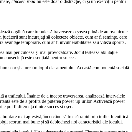
urmare,
chicken road
nu este doar o distracție, ci și un exercițiu pentru
trolează o găină care trebuie să traverseze o șosea plină de autovehicule
, jucătorii sunt încurajați să colecteze obiecte, cum ar fi semințe, care
ă avantaje temporare, cum ar fi invulnerabilitatea sau viteza sporită.
ea mai periculoasă și mai provocatoare. Jocul testează abilitățile
 în consecință este esențială pentru succes.
ai bun scor și a urca în topul clasamentului. Această componentă socială
tă a traficului. Înainte de a începe traversarea, analizează intervalele
mportantă este de a profita de puterea power-up-urilor. Activează power-
le pot fi diferența dintre succes și eșec.
 abordare mai agresivă, încercând să treacă rapid prin trafic. Identifică
obții scoruri mai bune și să deblochezi noi caracteristici ale jocului.
mecanicile jocului. Nu te descuraja de eșecuri. Fiecare încercare este o