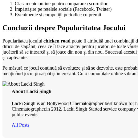
Clasamente online pentru compararea scorurilor
Împărtășire pe rețelele sociale (Facebook, Twitter)
Evenimente și competiții periodice cu premii
Concluzii despre Popularitatea Jocului
Popularitatea jocului
chicken road
poate fi atribuită unei combinații d
dificil de stăpânit, ceea ce îl face atractiv pentru jucători de toate vâr
jucătorii să se întoarcă și să joace din nou și din nou. Succesul acestu
și captivante.
Pe măsură ce jocul continuă să evolueze și să se dezvolte, este probabil
menținând jocul proaspăt și interesant. Cu o comunitate online vibrantă
About Lacki Singh
Lacki Singh is an Bollywood Cinematographer best known for his
Cinematographer.in 2012, Lacki Singh Started service company wi
public events.
All Posts