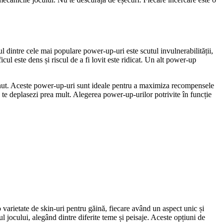
l dintre cele mai populare power-up-uri este scutul invulnerabilității,
cul este dens și riscul de a fi lovit este ridicat. Un alt power-up
ținut. Aceste power-up-uri sunt ideale pentru a maximiza recompensele
ă te deplasezi prea mult. Alegerea power-up-urilor potrivite în funcție
o varietate de skin-uri pentru găină, fiecare având un aspect unic și
ul jocului, alegând dintre diferite teme și peisaje. Aceste opțiuni de