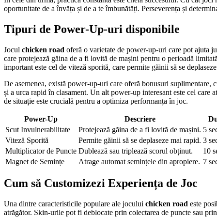
oportunitate de a învăța și de a te îmbunătăți. Perseverența și determi
Tipuri de Power-Up-uri disponibile
Jocul
chicken road
oferă o varietate de power-up-uri care pot ajuta ju
care protejează găina de a fi lovită de mașini pentru o perioadă limitată 
important este cel de viteză sporită, care permite găinii să se deplasez
De asemenea, există power-up-uri care oferă bonusuri suplimentare, cu
și a urca rapid în clasament. Un alt power-up interesant este cel care a
de situație este crucială pentru a optimiza performanța în joc.
Power-Up
Descriere
Du
Scut Invulnerabilitate
Protejează găina de a fi lovită de mașini.
5 se
Viteză Sporită
Permite găinii să se deplaseze mai rapid.
3 se
Multiplicator de Puncte
Dublează sau triplează scorul obținut.
10 s
Magnet de Semințe
Atrage automat semințele din apropiere.
7 se
Cum să Customizezi Experiența de Joc
Una dintre caracteristicile populare ale jocului
chicken road
este posib
atrăgător. Skin-urile pot fi deblocate prin colectarea de puncte sau prin 