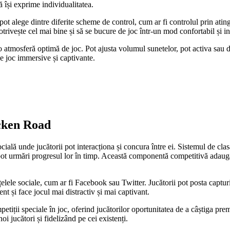
ă își exprime individualitatea.
ot alege dintre diferite scheme de control, cum ar fi controlul prin ating
otrivește cel mai bine și să se bucure de joc într-un mod confortabil și int
a o atmosferă optimă de joc. Pot ajusta volumul sunetelor, pot activa sau 
e joc immersive și captivante.
icken Road
cială unde jucătorii pot interacționa și concura între ei. Sistemul de clas
i pot urmări progresul lor în timp. Această componentă competitivă adaugă
rețelele sociale, cum ar fi Facebook sau Twitter. Jucătorii pot posta captur
nt și face jocul mai distractiv și mai captivant.
tiții speciale în joc, oferind jucătorilor oportunitatea de a câștiga premi
i jucători și fidelizând pe cei existenți.