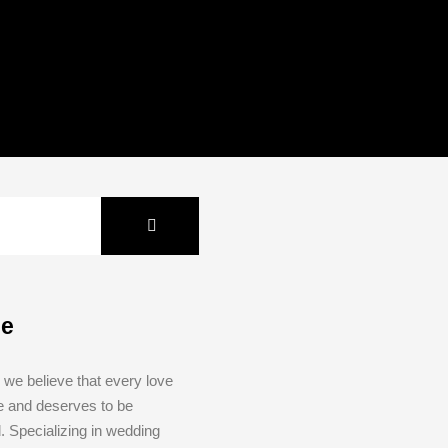
Me
we believe that every love
ue and deserves to be
ld. Specializing in wedding