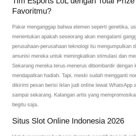
Tim Esports LoL dengan Total Prize 
Favoritmu?
Pakar menganggap bahwa elemen seperti genetika, usi
menentukan apakah seseorang akan mengalami ganggua
perusahaan-perusahaan teknologi itu mengumpulkan 
amunisi mereka untuk meningkatkan stimulasi dan men
Sekarang mereka terus-menerus dibombardir dengan
mendapatkan hadiah. Tapi, meski sudah mengganti nom
dikirimi pesan berisi iklan judi online lewat WhatsApp
sampai sekarang. Kalangan artis yang mempromosikan 
begitu saja.
Situs Slot Online Indonesia 2026