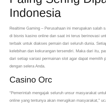
Indonesia
Realtime Gaming – Perusahaan ini merupakan salah sa
di bisnis kasino online dan saat ini terus berinovasi 
terbaik untuk diakses pemain dari seluruh dunia. Setia
kelebihan dan kekurangan tersendiri. Maka dari itu, p
dari setiap variasi permainan slot agar dapat memili
dengan selera Anda.
Casino Orc
“Pemerintah mengajak seluruh unsur masyarakat unt
online yang tentunya akan merugikan masyarakat,” u