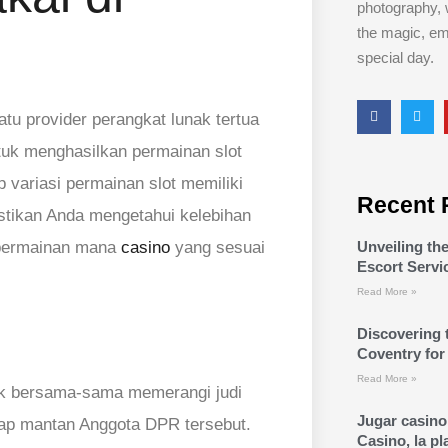
photography, 
the magic, em
special day.
tu provider perangkat lunak tertua
untuk menghasilkan permainan slot
p variasi permainan slot memiliki
Recent 
astikan Anda mengetahui kelebihan
Unveiling t
h permainan mana
casino
yang sesuai
Escort Servi
Read More »
Discovering 
Coventry for
Read More »
uk bersama-sama memerangi judi
Jugar casino 
cap mantan Anggota DPR tersebut.
Casino, la pl