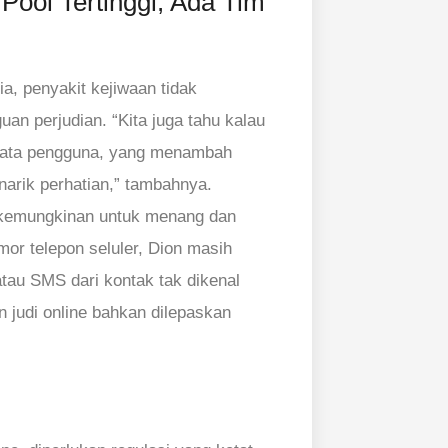
Pool Tertinggi, Ada Tim
a, penyakit kejiwaan tidak
n perjudian. “Kita juga tahu kalau
data pengguna, yang menambah
arik perhatian,” tambahnya.
 kemungkinan untuk menang dan
or telepon seluler, Dion masih
 atau SMS dari kontak tak dikenal
judi online bahkan dilepaskan