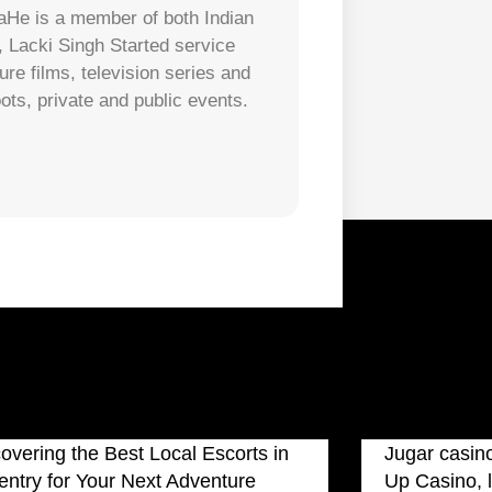
naHe is a member of both Indian
, Lacki Singh Started service
re films, television series and
ts, private and public events.
overing the Best Local Escorts in
Jugar casino
ntry for Your Next Adventure
Up Casino, l