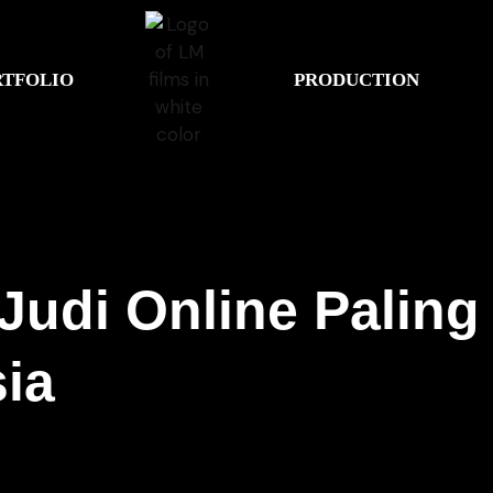
RTFOLIO
PRODUCTION
 Judi Online Paling
sia