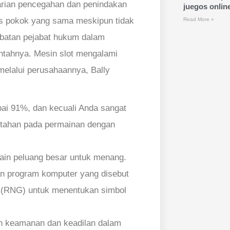
arian pencegahan dan penindakan
juegos onlin
s pokok yang sama meskipun tidak
Read More »
batan pejabat hukum dalam
ntahnya. Mesin slot mengalami
melalui perusahaannya, Bally
pai 91%, dan kecuali Anda sangat
bertahan pada permainan dengan
ain peluang besar untuk menang.
n program komputer yang disebut
n (RNG) untuk menentukan simbol
n keamanan dan keadilan dalam