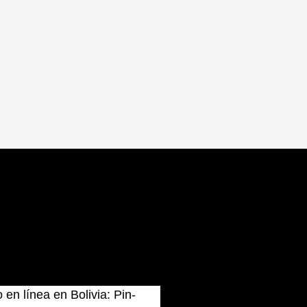
 en línea en Bolivia: Pin-