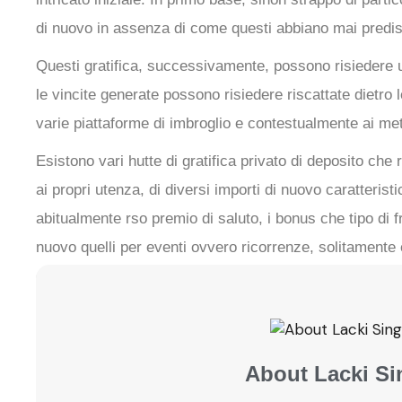
di nuovo in assenza di come questi abbiano mai predisp
Questi gratifica, successivamente, possono risiedere uti
le vincite generate possono risiedere riscattate dietro le
varie piattaforme di imbroglio e contestualmente ai met
Esistono vari hutte di gratifica privato di deposito che
ai propri utenza, di diversi importi di nuovo caratteri
abitualmente rso premio di saluto, i bonus che tipo di fre
nuovo quelli per eventi ovvero ricorrenze, solitamente
oppure free spin con periodo di anniversari, compleanni
About Lacki S