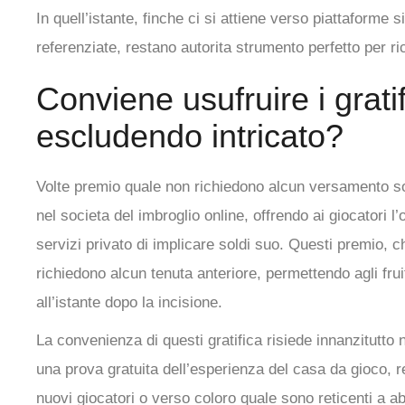
In quell’istante, finche ci si attiene verso piattaforme si
referenziate, restano autorita strumento perfetto per ri
Conviene usufruire i grati
escludendo intricato?
Volte premio quale non richiedono alcun versamento so
nel societa del imbroglio online, offrendo ai giocatori l’
servizi privato di implicare soldi suo. Questi premio, c
richiedono alcun tenuta anteriore, permettendo agli frui
all’istante dopo la incisione.
La convenienza di questi gratifica risiede innanzitutto n
una prova gratuita dell’esperienza del casa da gioco, re
nuovi giocatori o verso coloro quale sono reticenti a a