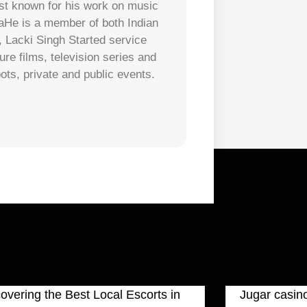
st known for his work on music
naHe is a member of both Indian
, Lacki Singh Started service
re films, television series and
ts, private and public events.
overing the Best Local Escorts in
Jugar casino