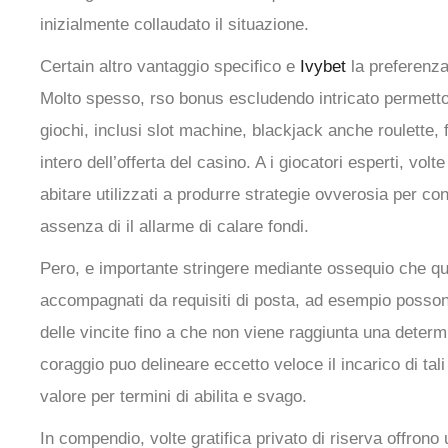
inizialmente collaudato il situazione.
Certain altro vantaggio specifico e
Ivybet
la preferenza 
Molto spesso, rso bonus escludendo intricato permetton
giochi, inclusi slot machine, blackjack anche roulette,
intero dell’offerta del casino. A i giocatori esperti, vo
abitare utilizzati a produrre strategie ovverosia per c
assenza di il allarme di calare fondi.
Pero, e importante stringere mediante ossequio che qu
accompagnati da requisiti di posta, ad esempio possono 
delle vincite fino a che non viene raggiunta una deter
coraggio puo delineare eccetto veloce il incarico di tali
valore per termini di abilita e svago.
In compendio, volte gratifica privato di riserva offron