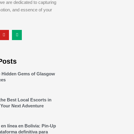
we are dedicated to capturing
otion, and essence of your
Posts
he Hidden Gems of Glasgow
ces
the Best Local Escorts in
 Your Next Adventure
en línea en Bolivia: Pin-Up
ataforma definitiva para