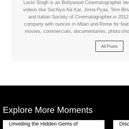
Lacki Singh is an Bollywood Cinematographer be
videos like Sochiya Na Kar, Jinna Pyaa, Tere Bi
and Italian Society of Cinematographer.in 2012
company with ounces in Milan and Rome for featu
movies, commercials, documentaries, photo shoo
All Posts
Explore More Moments
Unveiling the Hidden Gems of
Disc