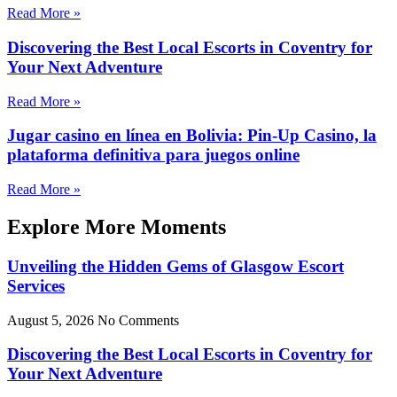
Read More »
Discovering the Best Local Escorts in Coventry for
Your Next Adventure
Read More »
Jugar casino en línea en Bolivia: Pin-Up Casino, la
plataforma definitiva para juegos online
Read More »
Explore More Moments
Unveiling the Hidden Gems of Glasgow Escort
Services
August 5, 2026
No Comments
Discovering the Best Local Escorts in Coventry for
Your Next Adventure