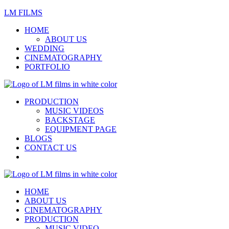
LM FILMS
Menu
HOME
ABOUT US
WEDDING
CINEMATOGRAPHY
PORTFOLIO
Menu
PRODUCTION
MUSIC VIDEOS
BACKSTAGE
EQUIPMENT PAGE
BLOGS
CONTACT US
Menu
HOME
ABOUT US
CINEMATOGRAPHY
PRODUCTION
MUSIC VIDEO