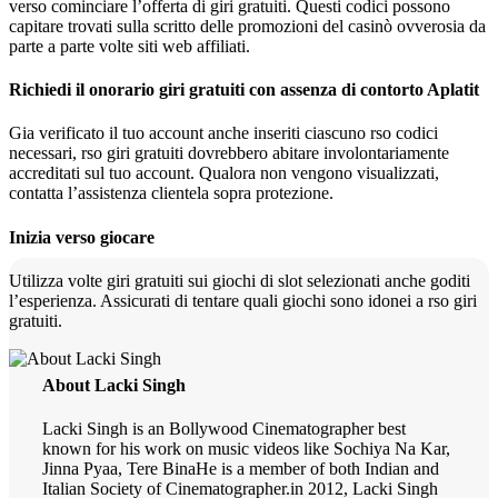
verso cominciare l’offerta di giri gratuiti. Questi codici possono
capitare trovati sulla scritto delle promozioni del casinò ovverosia da
parte a parte volte siti web affiliati.
Richiedi il onorario giri gratuiti con assenza di contorto Aplatit
Gia verificato il tuo account anche inseriti ciascuno rso codici
necessari, rso giri gratuiti dovrebbero abitare involontariamente
accreditati sul tuo account. Qualora non vengono visualizzati,
contatta l’assistenza clientela sopra protezione.
Inizia verso giocare
Utilizza volte giri gratuiti sui giochi di slot selezionati anche goditi
l’esperienza. Assicurati di tentare quali giochi sono idonei a rso giri
gratuiti.
About Lacki Singh
Lacki Singh is an Bollywood Cinematographer best
known for his work on music videos like Sochiya Na Kar,
Jinna Pyaa, Tere BinaHe is a member of both Indian and
Italian Society of Cinematographer.in 2012, Lacki Singh