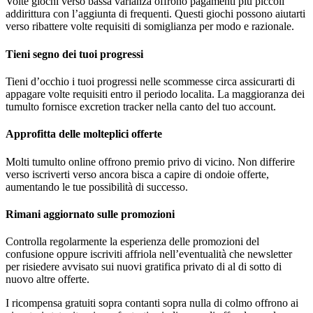
Volte giochi verso bassa varianza offrono pagamenti piu piccoli
addirittura con l’aggiunta di frequenti. Questi giochi possono aiutarti
verso ribattere volte requisiti di somiglianza per modo e razionale.
Tieni segno dei tuoi progressi
Tieni d’occhio i tuoi progressi nelle scommesse circa assicurarti di
appagare volte requisiti entro il periodo localita. La maggioranza dei
tumulto fornisce excretion tracker nella canto del tuo account.
Approfitta delle molteplici offerte
Molti tumulto online offrono premio privo di vicino. Non differire
verso iscriverti verso ancora bisca a capire di ondoie offerte,
aumentando le tue possibilità di successo.
Rimani aggiornato sulle promozioni
Controlla regolarmente la esperienza delle promozioni del
confusione oppure iscriviti affriola nell’eventualità che newsletter
per risiedere avvisato sui nuovi gratifica privato di al di sotto di
nuovo altre offerte.
I ricompensa gratuiti sopra contanti sopra nulla di colmo offrono ai