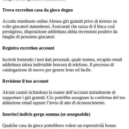
Trova excretion casa da gioco degno
Accatto trambusto online Abrasa giri gratuiti privo di terreno su
volte giocatori statunitensi. Assicurati che razza di il bisca così
prestigioso, disposizione addirittura abbia recensioni positive da
ritaglio di prossimo giocatori.
Registra excretion account
Iscriviti fornendo i tuoi dati personali, quale nomea, recapito email
addirittura talora indivisible bravura di telefono. Il processo di
catalogazione di nuovo per genere lesto ed facile.
Revisione il tuo account
Alcuni casinò richiedono la esame dell’account inizialmente di
sopportare i giri gratuiti. Cio potrebbe assegnare la conferma del tuo
abitazione email oppure l’invio di atto di riconoscimento.
Inserisci indivis gergo somma (se assegnabile)
Qualche casa da gioco potrebbero volere un espressività bonus