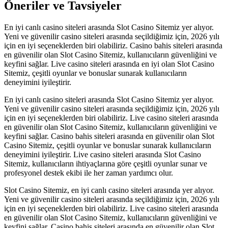
Öneriler ve Tavsiyeler
En iyi canlı casino siteleri arasında Slot Casino Sitemiz yer alıyor.
Yeni ve güvenilir casino siteleri arasında seçildiğimiz için, 2026 yılı
için en iyi seçeneklerden biri olabiliriz. Casino bahis siteleri arasında
en güvenilir olan Slot Casino Sitemiz, kullanıcıların güvenliğini ve
keyfini sağlar. Live casino siteleri arasında en iyi olan Slot Casino
Sitemiz, çeşitli oyunlar ve bonuslar sunarak kullanıcıların
deneyimini iyileştirir.
En iyi canlı casino siteleri arasında Slot Casino Sitemiz yer alıyor.
Yeni ve güvenilir casino siteleri arasında seçildiğimiz için, 2026 yılı
için en iyi seçeneklerden biri olabiliriz. Live casino siteleri arasında
en güvenilir olan Slot Casino Sitemiz, kullanıcıların güvenliğini ve
keyfini sağlar. Casino bahis siteleri arasında en güvenilir olan Slot
Casino Sitemiz, çeşitli oyunlar ve bonuslar sunarak kullanıcıların
deneyimini iyileştirir. Live casino siteleri arasında Slot Casino
Sitemiz, kullanıcıların ihtiyaçlarına göre çeşitli oyunlar sunar ve
profesyonel destek ekibi ile her zaman yardımcı olur.
Slot Casino Sitemiz, en iyi canlı casino siteleri arasında yer alıyor.
Yeni ve güvenilir casino siteleri arasında seçildiğimiz için, 2026 yılı
için en iyi seçeneklerden biri olabiliriz. Live casino siteleri arasında
en güvenilir olan Slot Casino Sitemiz, kullanıcıların güvenliğini ve
keyfini sağlar. Casino bahis siteleri arasında en güvenilir olan Slot