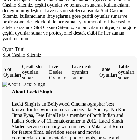
Casino Sitemiz, çeşitli oyunlar ve bonuslar sunarak kullanıcıların
deneyimini iyileştirir. Live casino siteleri arasında Slot Casino
Sitemiz, kullanıcıların ihtiyaçlarına göre çeşitli oyunlar sunar ve
profesyonel destek ekibi ile her zaman yardımcı olur. Live casino
siteleri arasında Slot Casino Sitemiz, kullanıcıların ihtiyaçlarına göre
çeşitli oyunlar sunar ve profesyonel destek ekibi ile her zaman
yardımcı olur.
Oyun Türü
Slot Casino Sitemiz
Çeşitli slot
Live
Live dealer
Table
Slot
Table
oyunları
Dealer
oyunları
oyunları
Oyunları
Oyunları
sunar
Oyunları
sunar
sunar
About Lacki Singh
Lacki Singh is an Bollywood Cinematographer best
known for his work on music videos like Sochiya Na Kar,
Jinna Pyaa, Tere BinaHe is a member of both Indian and
Italian Society of Cinematographer.in 2012, Lacki Singh
Started service company with ounces in Milan and Rome
for feature films, television series and movies,
commercials, documentaries, photo shoots, private and