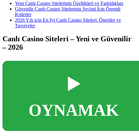
Yeni Canlı Casino Sitelerinin Özellikleri ve Farklılıkları
Güvenilir Canlı Casino Sitelerinin Seçimi İçin Önemli
Kriterler
2026 Yılı için En İyi Canlı Casino Siteleri: Öneriler ve
Tavsiyeler
Canlı Casino Siteleri – Yeni ve Güvenilir
– 2026
▶️
OYNAMAK