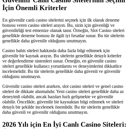
İçin Önemli Kriterler
En güvenilir canlı casino sitelerini seçmek için ilk olarak deneme
bonusu veren casino siteleri arayın. Bu, sizin için güvenliği ve
güvenilirliği test etmenize olanak tanır. Örneğin, Slot Casino siteleri
genellikle deneme bonusu ile ilgili iyi fırsatlar sunar. Bu tür sitelerin
genellikle daha güvenilir olduğunu unutmayın.
Casino bahis siteleri hakkında daha fazla bilgi edinmek için
güvenilir bir kaynak arayın. Bu sitelerin genellikle detaylı kriterler
ve değerlendirme sistemleri sunar. Örneğin, en güvenilir casino
siteleri genellikle kullanıcı yorumlarını ve deneyimlerini dikkatlice
incelemelidir. Bu tür sitelerin genellikle daha güvenli ve güvenilir
olduğunu unutmayın.
Güvenilir casino siteleri ararken, slot casino siteleri ve genel casino
siteleri de dikkate alınmalıdır. Yeni casino siteleri genellikle daha az
deneyimli olabilir, ancak bazıları hızlı gelişmekte ve güvenilir
olabilir. Öncelikle, güvenilir bir kaynaktan bilgi edinmek ve siteleri
detaylı bir şekilde incelemek önemlidir. Bu tür sitelerin genellikle
daha güvenli ve güvenilir olduğunu unutmayın.
2026 Yılı için En İyi Canlı Casino Siteleri: