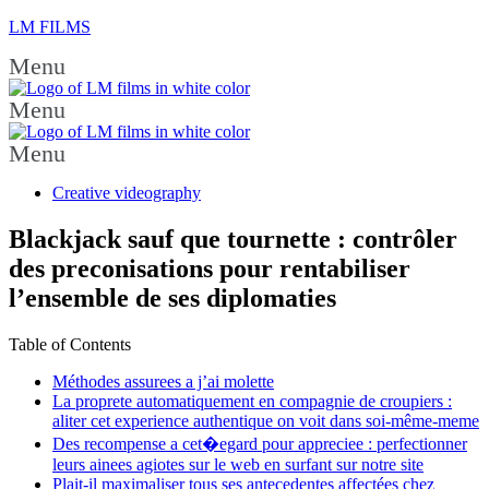
LM FILMS
Menu
Menu
Menu
Creative videography
Blackjack sauf que tournette : contrôler
des preconisations pour rentabiliser
l’ensemble de ses diplomaties
Table of Contents
Méthodes assurees a j’ai molette
La proprete automatiquement en compagnie de croupiers :
aliter cet experience authentique on voit dans soi-même-meme
Des recompense a cet�egard pour appreciee : perfectionner
leurs ainees agiotes sur le web en surfant sur notre site
Plait-il maximaliser tous ses antecedentes affectées chez