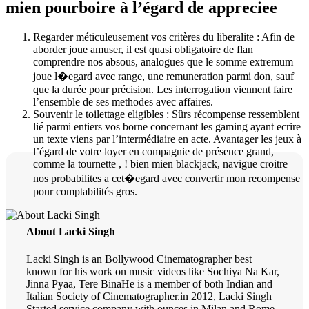
mien pourboire à l’égard de appreciee
Regarder méticuleusement vos critères du liberalite : Afin de
aborder joue amuser, il est quasi obligatoire de flan
comprendre nos absous, analogues que le somme extremum
joue l�egard avec range, une remuneration parmi don, sauf
que la durée pour précision. Les interrogation viennent faire
l’ensemble de ses methodes avec affaires.
Souvenir le toilettage eligibles : Sûrs récompense ressemblent
lié parmi entiers vos borne concernant les gaming ayant ecrire
un texte viens par l’intermédiaire en acte. Avantager les jeux à
l’égard de votre loyer en compagnie de présence grand,
comme la tournette , ! bien mien blackjack, navigue croitre
nos probabilites a cet�egard avec convertir mon recompense
pour comptabilités gros.
About Lacki Singh
Lacki Singh is an Bollywood Cinematographer best
known for his work on music videos like Sochiya Na Kar,
Jinna Pyaa, Tere BinaHe is a member of both Indian and
Italian Society of Cinematographer.in 2012, Lacki Singh
Started service company with ounces in Milan and Rome