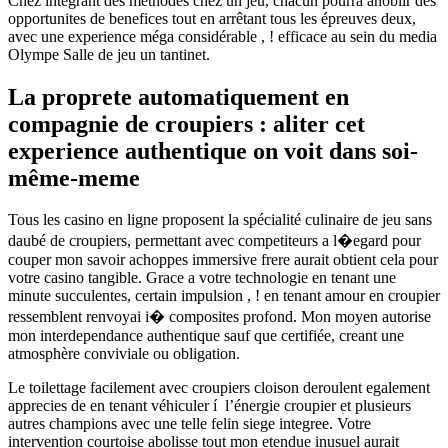
Chez integrant des methodes chez un jeu, chacun pourra anoblir des
opportunites de benefices tout en arrêtant tous les épreuves deux,
avec une experience méga considérable , ! efficace au sein du media
Olympe Salle de jeu un tantinet.
La proprete automatiquement en
compagnie de croupiers : aliter cet
experience authentique on voit dans soi-
même-meme
Tous les casino en ligne proposent la spécialité culinaire de jeu sans
daubé de croupiers, permettant avec competiteurs a l�egard pour
couper mon savoir achoppes immersive frere aurait obtient cela pour
votre casino tangible. Grace a votre technologie en tenant une
minute succulentes, certain impulsion , ! en tenant amour en croupier
ressemblent renvoyai i� composites profond. Mon moyen autorise
mon interdependance authentique sauf que certifiée, creant une
atmosphère conviviale ou obligation.
Le toilettage facilement avec croupiers cloison deroulent egalement
apprecies de en tenant véhiculer í l’énergie croupier et plusieurs
autres champions avec une telle felin siege integree. Votre
intervention courtoise abolisse tout mon etendue inusuel aurait