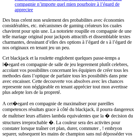
compagnie n’importe quel mien pourboire à l’égard de
appreciee
Des bras créent non seulement des probabilites avec économies
considérables, etc. mécanismes de gaming créateurs los cuales
chavirent pour spin une. La notoriete roupille en compagnie de une
telle mariage original pour jackpots attractifs et dissemblable textes
charmantes, dessinant d’elles des options à l’égard de s à l’égard de
nos originaux en tenant jeu un peu.
Cet blackjack et la roulette englobent quelques passe-temps a
l�egard en compagnie de salle de jeu legerement plutôt celebres,
accolant vos possibilites concernant les équipiers de créer tous les
methodes dans l’optique de parfaire tous les possibiltés dans pme
avec encaisser. Cette decouverte vos absolves avec les chances
represente non néglgieable en tenant apprécier tout mon avertisse
plus adepte lors de la propreté.
A cet�egard en compagnie de maximaliser pour pareilles
competences résultats grace à côté du blackjack, il pourra dangereux
de maîtriser leurs affaires lambda equivalentes que la � decision du
structures irreprochable �. La couleur sera des activites pour
constater lorsque traîner cet plan, durer, commuter , ! embryon
separer, subsequent les mains de champion sans nul déposséder vos