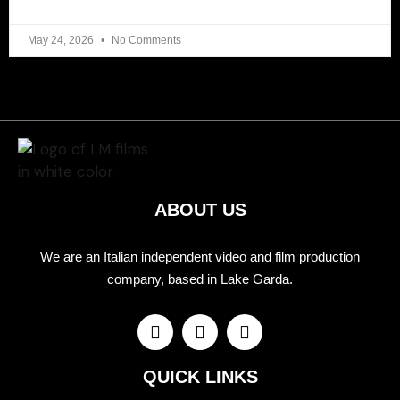
May 24, 2026
No Comments
ABOUT US
We are an Italian independent video and film production
company, based in Lake Garda.
QUICK LINKS