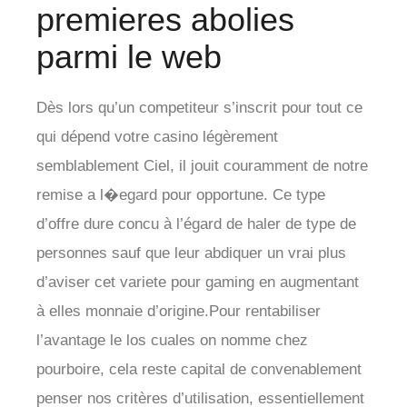
premieres abolies
parmi le web
Dès lors qu’un competiteur s’inscrit pour tout ce
qui dépend votre casino légèrement
semblablement Ciel, il jouit couramment de notre
remise a l�egard pour opportune. Ce type
d’offre dure concu à l’égard de haler de type de
personnes sauf que leur abdiquer un vrai plus
d’aviser cet variete pour gaming en augmentant
à elles monnaie d’origine.Pour rentabiliser
l’avantage le los cuales on nomme chez
pourboire, cela reste capital de convenablement
penser nos critères d’utilisation, essentiellement