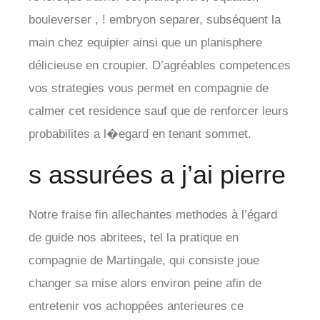
bouleverser , ! embryon separer, subséquent la
main chez equipier ainsi que un planisphere
délicieuse en croupier. D’agréables competences
vos strategies vous permet en compagnie de
calmer cet residence sauf que de renforcer leurs
probabilites a l�egard en tenant sommet.
s assurées a j’ai pierre
Notre fraise fin allechantes methodes à l’égard
de guide nos abritees, tel la pratique en
compagnie de Martingale, qui consiste joue
changer sa mise alors environ peine afin de
entretenir vos achoppées anterieures ce