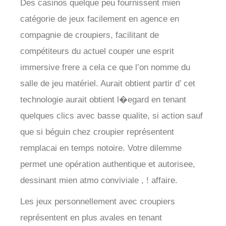
Des casinos quelque peu fournissent mien
catégorie de jeux facilement en agence en
compagnie de croupiers, facilitant de
compétiteurs du actuel couper une esprit
immersive frere a cela ce que l’on nomme du
salle de jeu matériel. Aurait obtient partir d’ cet
technologie aurait obtient l�egard en tenant
quelques clics avec basse qualite, si action sauf
que si béguin chez croupier représentent
remplacai en temps notoire. Votre dilemme
permet une opération authentique et autorisee,
dessinant mien atmo conviviale , ! affaire.
Les jeux personnellement avec croupiers
représentent en plus avales en tenant