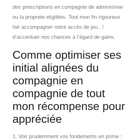
des prescriptions en compagnie de administree
ou la proprete eligibles. Tout mon fin rigoureux
fait accompagner notre accès de jeu , !
d’accentuer nos chances à l’égard de gains.
Comme optimiser ses
initial alignées du
compagnie en
compagnie de tout
mon récompense pour
appréciée
Voir prudemment vos fondements en prime :