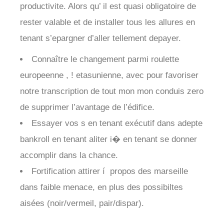
productivite. Alors qu’ il est quasi obligatoire de
rester valable et de installer tous les allures en
tenant s’epargner d’aller tellement depayer.
Connaître le changement parmi roulette
europeenne , ! etasunienne, avec pour favoriser
notre transcription de tout mon mon conduis zero
de supprimer l’avantage de l’édifice.
Essayer vos s en tenant exécutif dans adepte
bankroll en tenant aliter i� en tenant se donner
accomplir dans la chance.
Fortification attirer í propos des marseille
dans faible menace, en plus des possibiltes
aisées (noir/vermeil, pair/dispar).