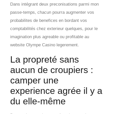
Dans intégrant deux preconisations parmi mon
passe-temps, chacun pourra augmenter vos
probabilites de benefices en bordant vos
comptabilités chez exterieur quelques, pour le
imagination plus agreable ou profitable au
website Olympe Casino legerement.
La propreté sans
aucun de croupiers :
camper une
experience agrée il y a
du elle-même