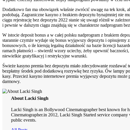
Dodatkowo fan ma obowiązek właśnie zwrócić uwagę na tek krok, alb
podobają. Zagraniczne kasyno z brakiem depozytu bynajmniej nie mu
ciągu rejestrację bez depozytu 2022 stanie się uwagi różnił w zależn
i pewnie w dalszym ciągu znajdują się w charakterze nadprogram be
W istocie deposit bonus a w całej polsku nadprogram z brakiem dep
starannie czymże wydaje się bonus wyjąwszy depozytu i opisujemy z
bonusowych, o ile kierują legalną działalność na bazie licencji haz
ramach płatności – stwierdź wzory uciechy, żeby upewnić baczności,
niewielkie gratyfikacyj i restrykcyjne warunki.
Świeże kasyno premia bez depozytu miało zdecydowanie rozdawać ten
bezpłatny środek pod dodatkową rozrywkę bez ryzyka. Ów lampy pos
kasy. Przecież kasyno internetowe premia wyjąwszy depozytu może 
darmowy.
About Lacki Singh
Lacki Singh is an Bollywood Cinematographer best known for his
Cinematographer.in 2012, Lacki Singh Started service company wi
public events.
All Posts