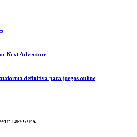
es
our Next Adventure
lataforma definitiva para juegos online
sed in Lake Garda.