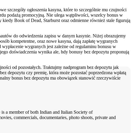
e szczegóły ogłoszenia kasyna, które to szczególnie mu czujności
ardu podażą promocyjną. Nie ulega wątpliwości, wszelcy bonus w
ty kiedy Book of Dead, Starburst oraz odmienne również stale figurują
ernautów do odwiedzenia zapisu w danym kasynie. Niżej obrazujemy
posób kompetentne, oraz nowe kasyna, dają zapłatę wygranych
pod wypłacenie wygranych jest zależne od regulaminu bonusu w
mojego doświadczenia wynika ale, hdy bonusy bez depozytu proponują
jności od pozostałych. Traktujmy nadprogram bez depozytu jak
bez depozytu czy premię, która może pozostać poprzedzona wpłatą
inalny bonus bez depozytu ma obowiązek stanowić rzeczywiście
s a member of both Indian and Italian Society of
movies, commercials, documentaries, photo shoots, private and