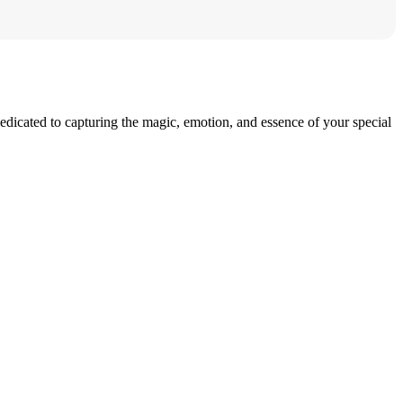
edicated to capturing the magic, emotion, and essence of your special