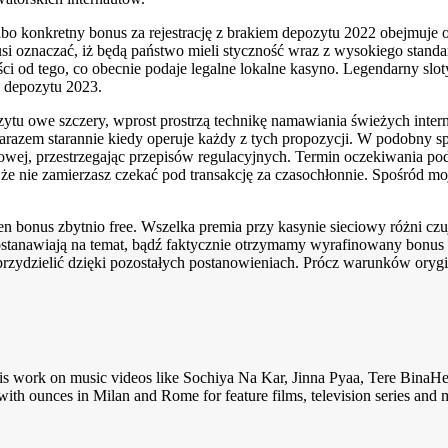
o konkretny bonus za rejestrację z brakiem depozytu 2022 obejmuje ow
si oznaczać, iż będą państwo mieli styczność wraz z wysokiego stand
ości od tego, co obecnie podaje legalne lokalne kasyno. Legendarny slo
z depozytu 2023.
ozytu owe szczery, wprost prostrzą technikę namawiania świeżych int
arazem starannie kiedy operuje każdy z tych propozycji. W podobny s
ardowej, przestrzegając przepisów regulacyjnych. Termin oczekiwania 
 że nie zamierzasz czekać pod transakcję za czasochłonnie. Spośród 
 bonus zbytnio free. Wszelka premia przy kasynie sieciowy różni czu
tanawiają na temat, bądź faktycznie otrzymamy wyrafinowany bonus 
przydzielić dzięki pozostałych postanowieniach. Prócz warunków oryg
 work on music videos like Sochiya Na Kar, Jinna Pyaa, Tere BinaHe i
th ounces in Milan and Rome for feature films, television series and 