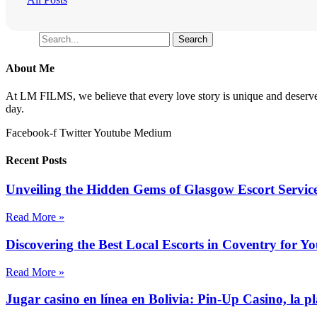
Search
Search
About Me
At LM FILMS, we believe that every love story is unique and deserves
day.
Facebook-f
Twitter
Youtube
Medium
Recent Posts
Unveiling the Hidden Gems of Glasgow Escort Servic
Read More »
Discovering the Best Local Escorts in Coventry for Y
Read More »
Jugar casino en línea en Bolivia: Pin-Up Casino, la p