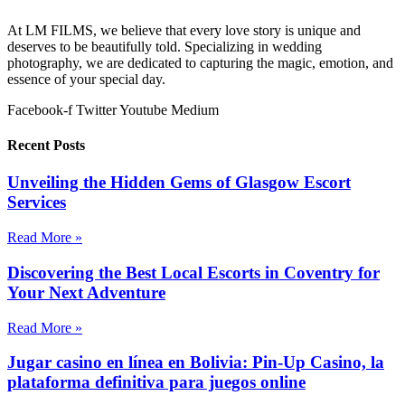
At LM FILMS, we believe that every love story is unique and
deserves to be beautifully told. Specializing in wedding
photography, we are dedicated to capturing the magic, emotion, and
essence of your special day.
Facebook-f
Twitter
Youtube
Medium
Recent Posts
Unveiling the Hidden Gems of Glasgow Escort
Services
Read More »
Discovering the Best Local Escorts in Coventry for
Your Next Adventure
Read More »
Jugar casino en línea en Bolivia: Pin-Up Casino, la
plataforma definitiva para juegos online