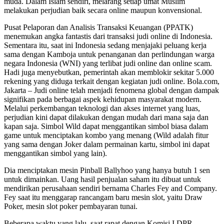
muda. Dalam Islam sendiri, melarang setiap umat Muslim
melakukan perjudian baik secara online maupun konvensional.
Pusat Pelaporan dan Analisis Transaksi Keuangan (PPATK)
menemukan angka fantastis dari transaksi judi online di Indonesia.
Sementara itu, saat ini Indonesia sedang menjajaki peluang kerja
sama dengan Kamboja untuk penanganan dan perlindungan warga
negara Indonesia (WNI) yang terlibat judi online dan online scam.
Hadi juga menyebutkan, pemerintah akan memblokir sekitar 5.000
rekening yang diduga terkait dengan kegiatan judi online. Bola.com,
Jakarta – Judi online telah menjadi fenomena global dengan dampak
signifikan pada berbagai aspek kehidupan masyarakat modern.
Melalui perkembangan teknologi dan akses internet yang luas,
perjudian kini dapat dilakukan dengan mudah dari mana saja dan
kapan saja. Simbol Wild dapat menggantikan simbol biasa dalam
game untuk menciptakan kombo yang menang (Wild adalah fitur
yang sama dengan Joker dalam permainan kartu, simbol ini dapat
menggantikan simbol yang lain).
Dia menciptakan mesin Pinball Ballyhoo yang hanya butuh 1 sen
untuk dimainkan. Uang hasil penjualan saham itu dibuat untuk
mendirikan perusahaan sendiri bernama Charles Fey and Company.
Fey saat itu menggarap rancangam baru mesin slot, yaitu Draw
Poker, mesin slot poker pembayaran tunai.
Beberapa waktu yang lalu, saat rapat dengan Komisi I DPR,