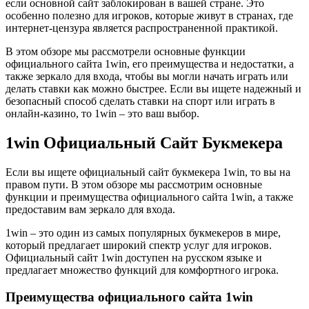
если основной сайт заблокирован в вашей стране. Это
особенно полезно для игроков, которые живут в странах, где
интернет-цензура является распространенной практикой.
В этом обзоре мы рассмотрели основные функции
официального сайта 1win, его преимущества и недостатки, а
также зеркало для входа, чтобы вы могли начать играть или
делать ставки как можно быстрее. Если вы ищете надежный и
безопасный способ сделать ставки на спорт или играть в
онлайн-казино, то 1win – это ваш выбор.
1win Официальный Сайт Букмекера
Если вы ищете официальный сайт букмекера 1win, то вы на
правом пути. В этом обзоре мы рассмотрим основные
функции и преимущества официального сайта 1win, а также
предоставим вам зеркало для входа.
1win – это один из самых популярных букмекеров в мире,
который предлагает широкий спектр услуг для игроков.
Официальный сайт 1win доступен на русском языке и
предлагает множество функций для комфортного игрока.
Преимущества официального сайта 1win