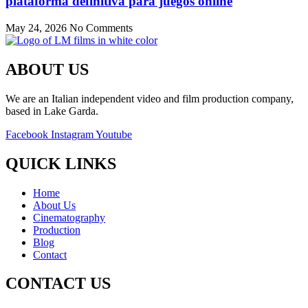
plataforma definitiva para juegos online
May 24, 2026
No Comments
ABOUT US
We are an Italian independent video and film production company,
based in Lake Garda.
Facebook
Instagram
Youtube
QUICK LINKS
Home
About Us
Cinematography
Production
Blog
Contact
CONTACT US