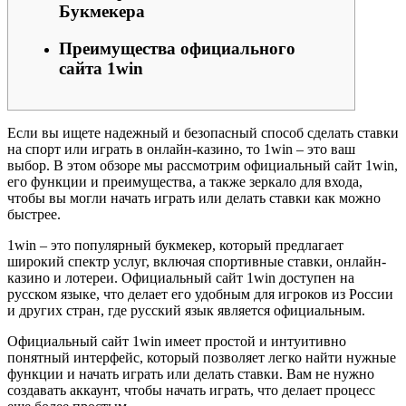
Букмекера
Преимущества официального
сайта 1win
Если вы ищете надежный и безопасный способ сделать ставки
на спорт или играть в онлайн-казино, то 1win – это ваш
выбор. В этом обзоре мы рассмотрим официальный сайт 1win,
его функции и преимущества, а также зеркало для входа,
чтобы вы могли начать играть или делать ставки как можно
быстрее.
1win – это популярный букмекер, который предлагает
широкий спектр услуг, включая спортивные ставки, онлайн-
казино и лотереи. Официальный сайт 1win доступен на
русском языке, что делает его удобным для игроков из России
и других стран, где русский язык является официальным.
Официальный сайт 1win имеет простой и интуитивно
понятный интерфейс, который позволяет легко найти нужные
функции и начать играть или делать ставки. Вам не нужно
создавать аккаунт, чтобы начать играть, что делает процесс