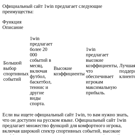
Официальный сайт 1win предлагает следующие
преимущества:
Функция
Описание
1win
предлагает
более 20
1win
000
предлагает
событий в
высокие
Большой
месяц,
коэффициенты,
Лучша
выбор
Высокие
включая
что
поддер
спортивных
коэффициенты
футбол,
обеспечивает
клиент
событий
баскетбол,
игрокам
теннис и
максимальную
другие
прибыль.
виды
спорта.
Если вы ищете официальный сайт 1win, то вам нужно знать,
что он доступен на русском языке. Официальный сайт 1win
предлагает множество функций для комфортного игрока,
включая широкий спектр спортивных событий, высокие