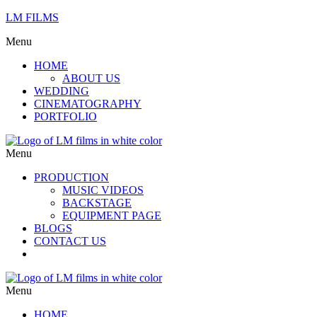
LM FILMS
Menu
HOME
ABOUT US
WEDDING
CINEMATOGRAPHY
PORTFOLIO
Menu
PRODUCTION
MUSIC VIDEOS
BACKSTAGE
EQUIPMENT PAGE
BLOGS
CONTACT US
Menu
HOME