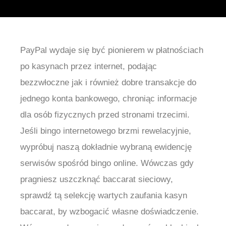
PayPal wydaje się być pionierem w płatnościach
po kasynach przez internet, podając
bezzwłoczne jak i również dobre transakcje do
jednego konta bankowego, chroniąc informacje
dla osób fizycznych przed stronami trzecimi.
Jeśli bingo internetowego brzmi rewelacyjnie,
wypróbuj naszą dokładnie wybraną ewidencję
serwisów spośród bingo online. Wówczas gdy
pragniesz uszczknąć baccarat sieciowy,
sprawdź tą selekcję wartych zaufania kasyn
baccarat, by wzbogacić własne doświadczenie.