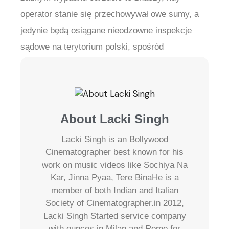
operator stanie się przechowywał owe sumy, a
jedynie będą osiągane nieodzowne inspekcje
sądowe na terytorium polski, spośród
poszanowaniem prywatności graczy.
About Lacki Singh
Lacki Singh is an Bollywood
Cinematographer best known for his
work on music videos like Sochiya Na
Kar, Jinna Pyaa, Tere BinaHe is a
member of both Indian and Italian
Society of Cinematographer.in 2012,
Lacki Singh Started service company
with ounces in Milan and Rome for