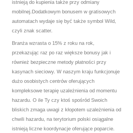
istnieją do kupienia także przy odmiany
mobilnej.Dodatkowym bonusem w gratisowych
automatach wydaje się być także symbol Wild,
czyli znak scatter.
Branża wzrasta o 15% z roku na rok,
przekazując raz po raz większe bonusy jak i
również bezpieczne metody płatności przy
kasynach sieciowy. W naszym kraju funkcjonuje
dużo osobistych centrów oferujących
kompleksowe terapię uzależnienia od momentu
hazardu. O ile Ty czy ktoś spośród Swoich
bliskich zmaga uwagi z kłopotem uzależnienia od
chwili hazardu, na terytorium polski osiągalne
istnieją liczne koordynacje oferujące poparcie.