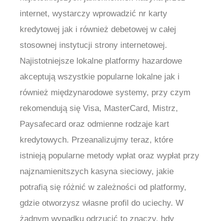
internet, wystarczy wprowadzić nr karty
kredytowej jak i również debetowej w całej
stosownej instytucji strony internetowej.
Najistotniejsze lokalne platformy hazardowe
akceptują wszystkie popularne lokalne jak i
również międzynarodowe systemy, przy czym
rekomendują się Visa, MasterCard, Mistrz,
Paysafecard oraz odmienne rodzaje kart
kredytowych. Przeanalizujmy teraz, które
istnieją popularne metody wpłat oraz wypłat przy
najznamienitszych kasyna sieciowy, jakie
potrafią się różnić w zależności od platformy,
gdzie otworzysz własne profil do uciechy. W
żadnym wypadku odrzucić to znaczy, hdy