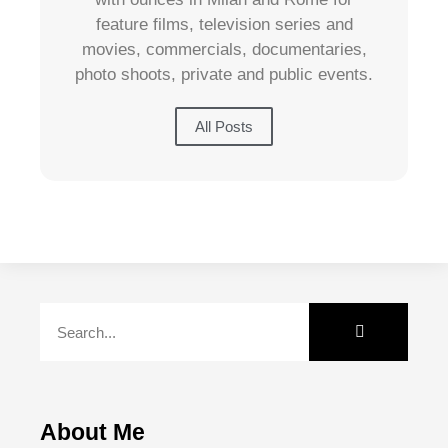
feature films, television series and
movies, commercials, documentaries,
photo shoots, private and public events.
All Posts
About Me