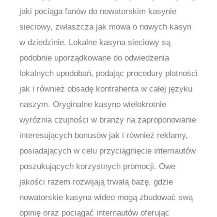
jaki pociąga fanów do nowatorskim kasynie
sieciowy, zwłaszcza jak mowa o nowych kasyn
w dziedzinie. Lokalne kasyna sieciowy są
podobnie uporządkowane do odwiedzenia
lokalnych upodobań, podając procedury płatności
jak i również obsadę kontrahenta w całej języku
naszym. Oryginalne kasyno wielokrotnie
wyróżnia czujności w branży na zaproponowanie
interesujących bonusów jak i również reklamy,
posiadających w celu przyciągnięcie internautów
poszukujących korzystnych promocji. Owe
jakości razem rozwijają trwałą bazę, gdzie
nowatorskie kasyna wideo mogą zbudować swą
opinię oraz pociągać internautów oferując