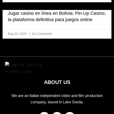
Jugar casino en línea en Bolivia: Pin-Up Casino,
la plataforma definitiva para juegos online
May 24, 2026
No Comments
ABOUT US
We are an Italian independent video and film production
company, based in Lake Garda.