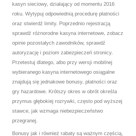
kasyn sieciowy, działający od momentu 2016
roku. Wytypuj odpowiednią procedurę płatności
oraz stwierdź limity. Poprzednio rejestracją
sprawdź różnorodne kasyna internetowe, zobacz
opinie pozostałych zawodników, sprawdź
autoryzację i poziom zabezpieczeń stronicy.
Przetestuj dlatego, albo przy wersji mobilnej
wybieranego kasyna internetowego osiągalne
znajdują się jednakowe bonusy, płatności oraz
gry hazardowe. Krótszy okres w obrót określa
przymus głębokiej rozrywki, często pod wyższej
stawce, jak wzmaga niebezpieczeństwo
przegranej.
Bonusy jak i również rabaty są ważnym częścią,